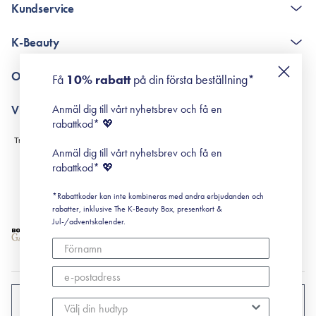
Kundservice
The K-Beauty Box - frågor och svar
K-Beauty
Poängshop - frågor och svar
Returneringer
De 10 stegen
Om Surisuri
Få
10% rabatt
på din första beställning*
Retinol för nybörjare
surisuri miniguide till rosacea
Min historia
Anmäl dig till vårt nyhetsbrev och få en
Villkor
Black Friday
rabattkod* 💖
Leverans & Retur
Köpvillkor
Anmäl dig till vårt nyhetsbrev och få en
Prenumerationsvillkor
rabattkod* 💖
Integritetspolicy
*Rabattkoder kan inte kombineras med andra erbjudanden och
Cookiepolicy
rabatter, inklusive The K-Beauty Box, presentkort &
Jul-/adventskalender.
SVERIGE