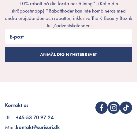
10% rabatt på din första beställning*. (Kolla din
skräppostmapp) *Rabattkoder kan inte kombineras med
andra erbjudanden och rabatter, inklusive The K-Beauty Box &
Jul-/adventskalender.
E-post
ANMÄL DIG NYHETSBREVET
Kontakt os
Tlf.
+45 53 70 97 24
Mail.
kontakt@surisuri.dk