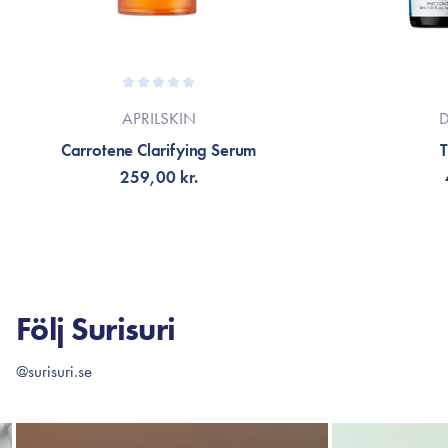
APRILSKIN
D
Carrotene Clarifying Serum
259,00 kr.
LÄGG TILL KORGEN
LÄG
Följ Surisuri
@surisuri.se