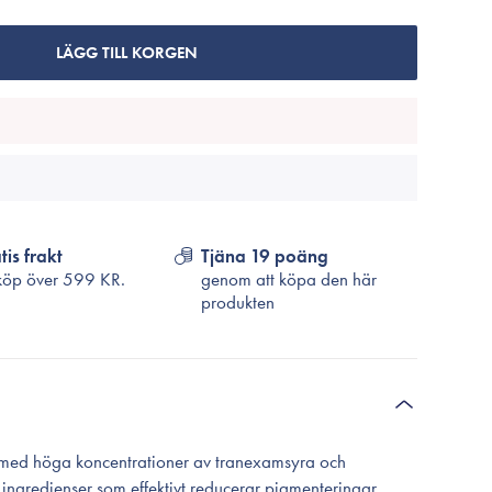
Cosrx
TirTir
LÄGG TILL KORGEN
Biodance
Medicube
VT Cosmetics
tis frakt
Tjäna 19 poäng
köp över
599 KR.
genom att köpa den här
produkten
 med höga koncentrationer av tranexamsyra och
ingredienser som effektivt reducerar pigmenteringar,