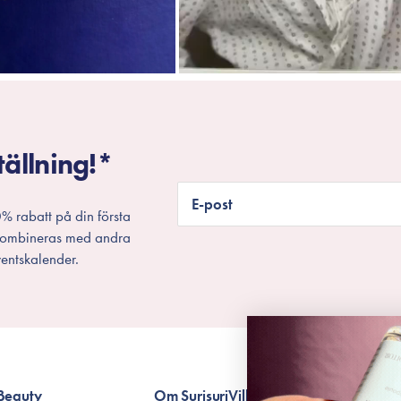
tällning!*
E-post
% rabatt på din första
 kombineras med andra
entskalender.
Beauty
Om Surisuri
Villkor