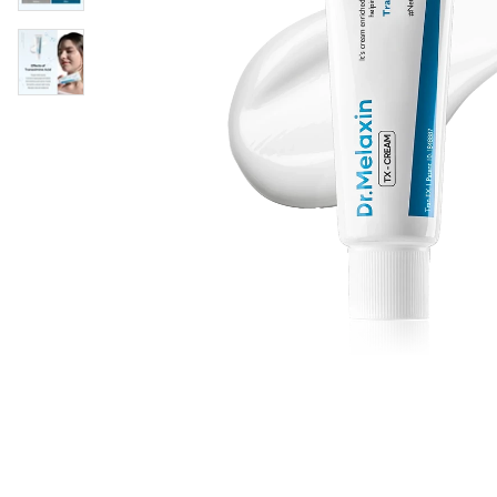
Läppar
Rosacea
Sheet mask
Naglar
Ögonvård
Ansiktskräm
Hår
Solskydd &
Schampo
solkräm
Balsam
Ansiktsmask
Treatment
Finnplåster
Hårstyling
Hårbottenvård