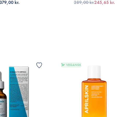
379,00 kr.
289,00 kr.
245,65 kr.
ÄLJ VARIANT
LÄGG TILL KORGEN
VEGANSK