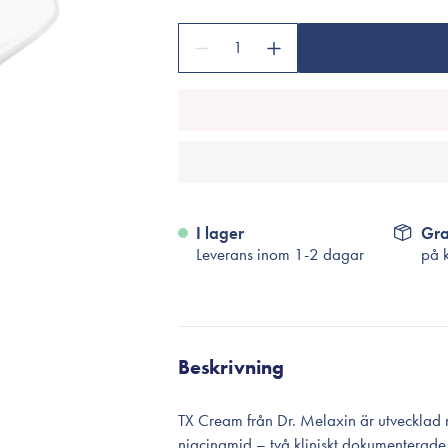
Tillbehör
Sminkborstar
1
Necessärer
Håraccessoarer
Rengöringsverktyg
Reseförpackninger
I lager
Gra
Leverans inom 1-2 dagar
på 
Beskrivning
TX Cream från Dr. Melaxin är utvecklad
niacinamid – två kliniskt dokumenterade 