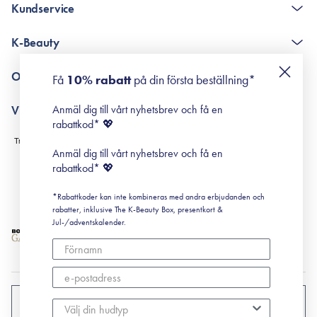
Kundservice
The K-Beauty Box - frågor och svar
K-Beauty
Poängshop - frågor och svar
Returneringer
De 10 stegen
Om Surisuri
Få
10% rabatt
på din första beställning*
Retinol för nybörjare
surisuri miniguide till rosacea
Min historia
Anmäl dig till vårt nyhetsbrev och få en
Villkor
Black Friday
rabattkod* 💖
Leverans & Retur
Köpvillkor
Anmäl dig till vårt nyhetsbrev och få en
Prenumerationsvillkor
rabattkod* 💖
Integritetspolicy
*Rabattkoder kan inte kombineras med andra erbjudanden och
Cookiepolicy
rabatter, inklusive The K-Beauty Box, presentkort &
Jul-/adventskalender.
SVERIGE