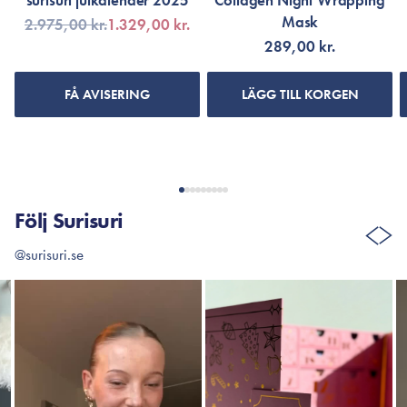
surisuri julkalender 2025
Collagen Night Wrapping
Mask
2.975,00 kr.
1.329,00 kr.
289,00 kr.
FÅ AVISERING
LÄGG TILL KORGEN
Följ Surisuri
@surisuri.se