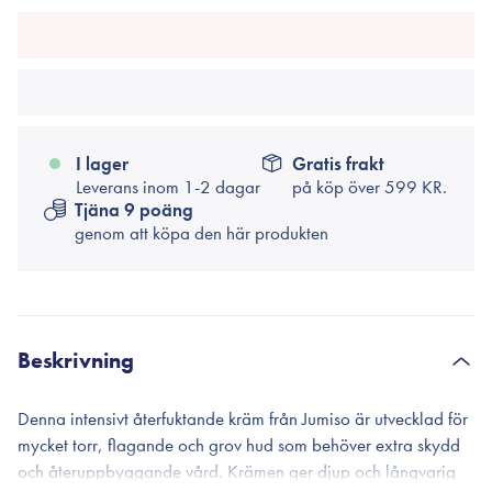
I lager
Gratis frakt
Leverans inom 1-2 dagar
på köp över
599 KR.
Tjäna 9 poäng
genom att köpa den här produkten
Beskrivning
Denna intensivt återfuktande kräm från Jumiso är utvecklad för
mycket torr, flagande och grov hud som behöver extra skydd
och återuppbyggande vård. Krämen ger djup och långvarig