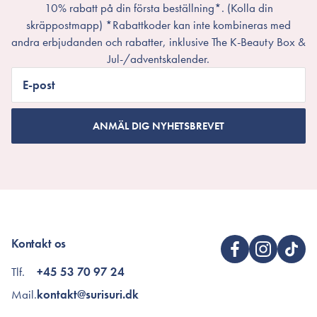
10% rabatt på din första beställning*. (Kolla din
skräppostmapp) *Rabattkoder kan inte kombineras med
andra erbjudanden och rabatter, inklusive The K-Beauty Box &
Jul-/adventskalender.
E-post
ANMÄL DIG NYHETSBREVET
Kontakt os
Tlf.
+45 53 70 97 24
Mail.
kontakt@surisuri.dk