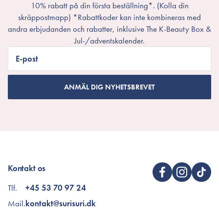
10% rabatt på din första beställning*. (Kolla din
skräppostmapp) *Rabattkoder kan inte kombineras med
andra erbjudanden och rabatter, inklusive The K-Beauty Box &
Jul-/adventskalender.
E-post
ANMÄL DIG NYHETSBREVET
Kontakt os
Tlf.
+45 53 70 97 24
Mail.
kontakt@surisuri.dk