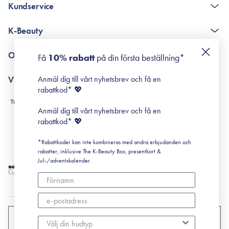
Kundservice
The K-Beauty Box - frågor och svar
K-Beauty
Poängshop - frågor och svar
Returneringer
De 10 stegen
Om Surisuri
Få
10% rabatt
på din första beställning*
Retinol för nybörjare
surisuri miniguide till rosacea
Min historia
Anmäl dig till vårt nyhetsbrev och få en
Villkor
Black Friday
rabattkod* 💖
Leverans & Retur
Köpvillkor
Anmäl dig till vårt nyhetsbrev och få en
Prenumerationsvillkor
rabattkod* 💖
Integritetspolicy
*Rabattkoder kan inte kombineras med andra erbjudanden och
Cookiepolicy
rabatter, inklusive The K-Beauty Box, presentkort &
Jul-/adventskalender.
SVERIGE