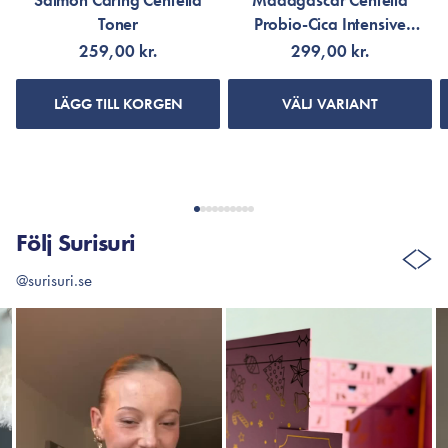
Salmon Caring Centella
Madagascar Centella
Toner
Probio-Cica Intensive
Ampoule
259,00 kr.
299,00 kr.
LÄGG TILL KORGEN
VÄLJ VARIANT
Följ Surisuri
@surisuri.se