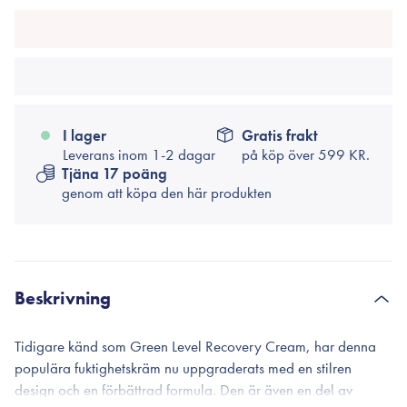
I lager
Gratis frakt
Leverans inom 1-2 dagar
på köp över
599 KR.
Tjäna 17 poäng
genom att köpa den här produkten
Beskrivning
Tidigare känd som Green Level Recovery Cream, har denna
populära fuktighetskräm nu uppgraderats med en stilren
design och en förbättrad formula. Den är även en del av