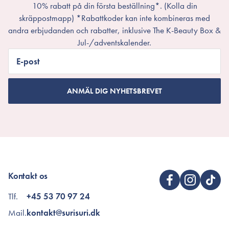
10% rabatt på din första beställning*. (Kolla din
skräppostmapp) *Rabattkoder kan inte kombineras med
andra erbjudanden och rabatter, inklusive The K-Beauty Box &
Jul-/adventskalender.
E-post
ANMÄL DIG NYHETSBREVET
Kontakt os
Tlf.
+45 53 70 97 24
Mail.
kontakt@surisuri.dk