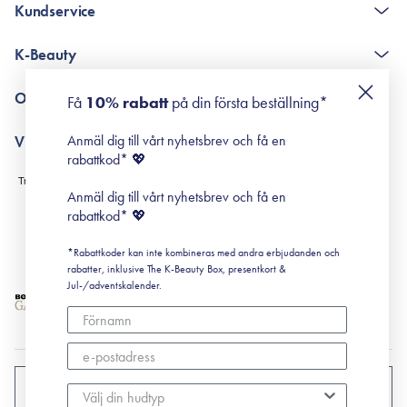
Kundservice
The K-Beauty Box - frågor och svar
K-Beauty
Poängshop - frågor och svar
Returneringer
De 10 stegen
Om Surisuri
Få
10% rabatt
på din första beställning*
Retinol för nybörjare
surisuri miniguide till rosacea
Min historia
Anmäl dig till vårt nyhetsbrev och få en
Villkor
Black Friday
rabattkod* 💖
Leverans & Retur
Köpvillkor
Anmäl dig till vårt nyhetsbrev och få en
Prenumerationsvillkor
rabattkod* 💖
Integritetspolicy
*Rabattkoder kan inte kombineras med andra erbjudanden och
Cookiepolicy
rabatter, inklusive The K-Beauty Box, presentkort &
Jul-/adventskalender.
SVERIGE