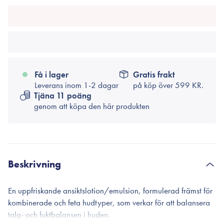
Få i lager
Gratis frakt
Leverans inom 1-2 dagar
på köp över
599 KR.
Tjäna 11 poäng
genom att köpa den här produkten
Beskrivning
En uppfriskande ansiktslotion/emulsion, formulerad främst för
kombinerade och feta hudtyper, som verkar för att balansera
talg- och fuktbalansen i huden.