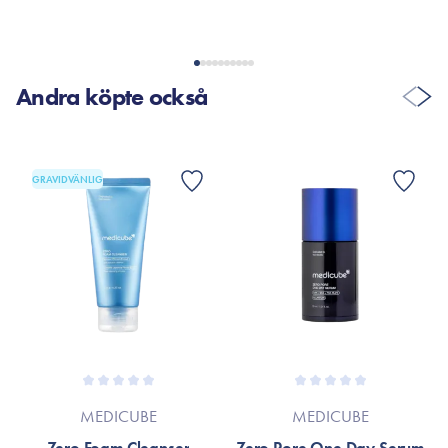
Om detta är fallet, hänvisas till produktförpackningen eller till
varumärkets officiella hemsida.
Andra köpte också
GRAVIDVÄNLIG
MEDICUBE
MEDICUBE