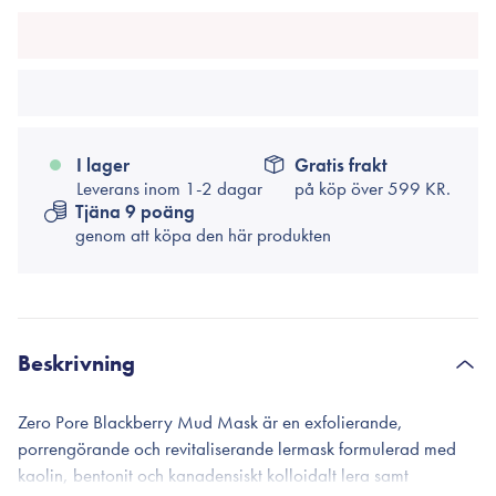
I lager
Gratis frakt
Leverans inom 1-2 dagar
på köp över
599 KR.
Tjäna 9 poäng
genom att köpa den här produkten
Beskrivning
Zero Pore Blackberry Mud Mask är en exfolierande,
porrengörande och revitaliserande lermask formulerad med
kaolin, bentonit och kanadensiskt kolloidalt lera samt