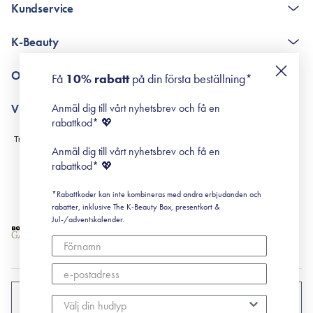
Kundservice
The K-Beauty Box - frågor och svar
K-Beauty
Poängshop - frågor och svar
Returneringer
De 10 stegen
Om Surisuri
Få
10% rabatt
på din första beställning*
Retinol för nybörjare
surisuri miniguide till rosacea
Min historia
Anmäl dig till vårt nyhetsbrev och få en
Villkor
Black Friday
rabattkod* 💖
Leverans & Retur
Köpvillkor
Anmäl dig till vårt nyhetsbrev och få en
Prenumerationsvillkor
rabattkod* 💖
Integritetspolicy
*Rabattkoder kan inte kombineras med andra erbjudanden och
Cookiepolicy
rabatter, inklusive The K-Beauty Box, presentkort &
Jul-/adventskalender.
SVERIGE