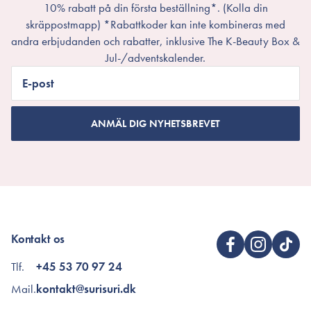
10% rabatt på din första beställning*. (Kolla din
skräppostmapp) *Rabattkoder kan inte kombineras med
andra erbjudanden och rabatter, inklusive The K-Beauty Box &
Jul-/adventskalender.
E-post
ANMÄL DIG NYHETSBREVET
Kontakt os
Tlf.
+45 53 70 97 24
Mail.
kontakt@surisuri.dk