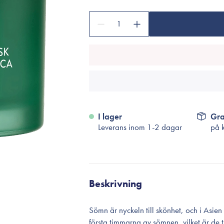
Tillbehör
Sminkborstar
1
Necessärer
Håraccessoarer
Rengöringsverktyg
Reseförpackninger
I lager
Gra
Leverans inom 1-2 dagar
på 
Beskrivning
Sömn är nyckeln till skönhet, och i Asie
första timmarna av sömnen, vilket är de