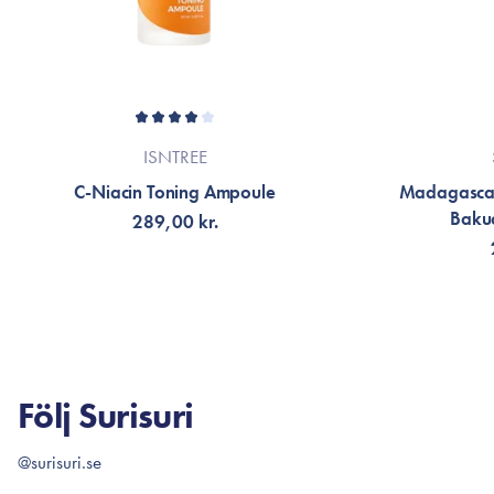
ISNTREE
C-Niacin Toning Ampoule
Madagascar
Bakuc
289,00 kr.
LÄGG TILL KORGEN
LÄG
Följ Surisuri
@surisuri.se