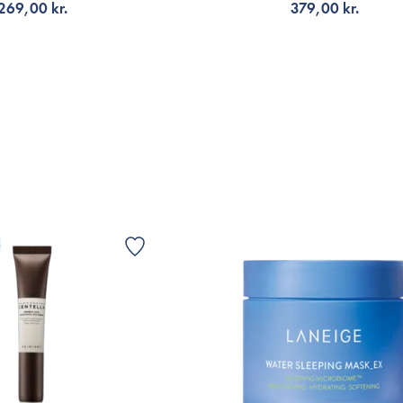
269,00 kr.
379,00 kr.
VIS
G TILL KORGEN
FÅ AVISERING
G