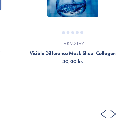
FARMSTAY
X
Visible Difference Mask Sheet Collagen
N
30,00 kr.
FÅ AVISERING