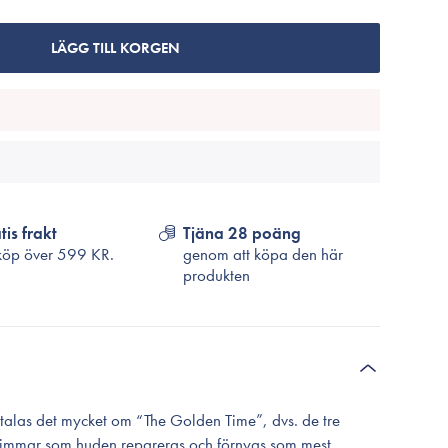
Cosrx
TirTir
LÄGG TILL KORGEN
Biodance
Medicube
VT Cosmetics
tis frakt
Tjäna 28 poäng
köp över
599 KR.
genom att köpa den här
produkten
n talas det mycket om “The Golden Time”, dvs. de tre
 timmar som huden repareras och förnyas som mest.