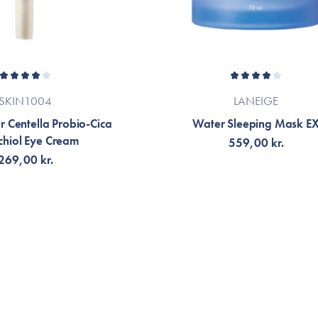
SKIN1004
LANEIGE
 Centella Probio-Cica
Water Sleeping Mask E
hiol Eye Cream
559,00 kr.
269,00 kr.
G TILL KORGEN
LÄGG TILL KORGEN