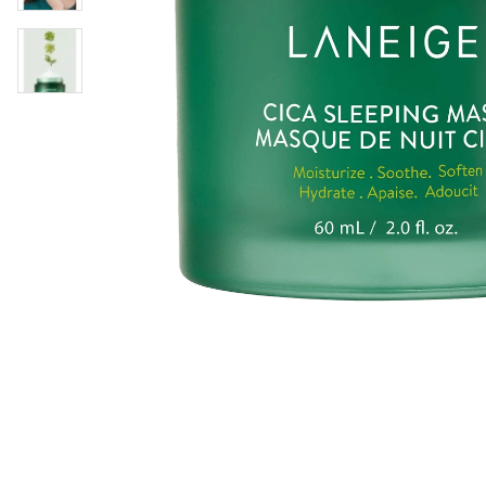
Läppar
Rosacea
Sheet mask
Naglar
Ögonvård
Ansiktskräm
Hår
Solskydd &
Schampo
solkräm
Balsam
Ansiktsmask
Treatment
Finnplåster
Hårstyling
Hårbottenvård