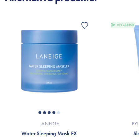
VEGANSK
LANEIGE
PY
Water Sleeping Mask EX
Sl