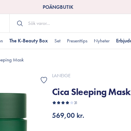
POÄNGBUTIK
en
The K-Beauty Box
Set
Presenttips
Nyheter
Erbju
eeping Mask
Kroppsvård
Shower gel
landad hudtyp
ogen hud
resenter under 350 kr
Torr hudtyp
Tilltäppta porer
Presenter under 800
LANEIGE
Bodyscrub
Cica Sleeping Mask
Bodylotion
Kroppsolja
odnad
resentboxar
31
Uttorkard hud
Presentkort
Handvård
569,00 kr.
Fotvård