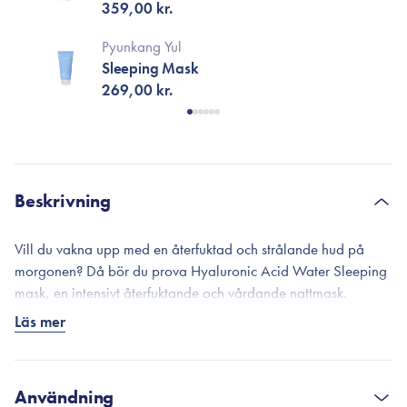
359,00 kr.
Pyunkang Yul
Sleeping Mask
269,00 kr.
Beskrivning
Vill du vakna upp med en återfuktad och strålande hud på
morgonen? Då bör du prova Hyaluronic Acid Water Sleeping
mask, en intensivt återfuktande och vårdande nattmask.
Läs mer
Masken är formulerad med en hög koncentration av 5 olika
hyaluronsyror och ger intensiv återfuktning i alla hudlager och
håller huden återfuktad hela dagen. Hyaluronsyra har också
en uppstramande effekt och hjälper till att hålla huden smidig
Användning