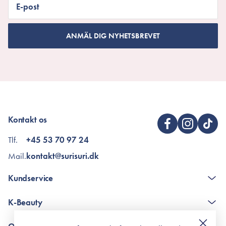
E-post
ANMÄL DIG NYHETSBREVET
Kontakt os
Tlf.
+45 53 70 97 24
Mail.
kontakt@surisuri.dk
Kundservice
The K-Beauty Box - frågor och svar
K-Beauty
Poängshop - frågor och svar
Returneringer
De 10 stegen