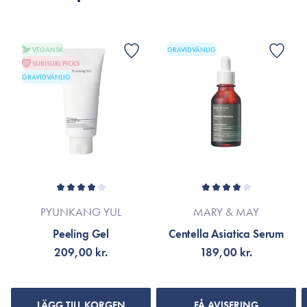
VISA FLER RECENSIONER
VEGANSK
GRAVIDVÄNLIG
SURISURI PICKS
GRAVIDVÄNLIG
PYUNKANG YUL
MARY & MAY
Peeling Gel
Centella Asiatica Serum
209,00 kr.
189,00 kr.
LÄGG TILL KORGEN
FÅ AVISERING