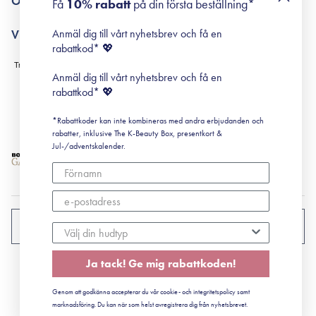
Om Surisuri
Få
10% rabatt
på din första beställning*
Retinol för nybörjare
surisuri miniguide till rosacea
Min historia
Anmäl dig till vårt nyhetsbrev och få en
Villkor
Black Friday
rabattkod* 💖
Leverans & Retur
Köpvillkor
Anmäl dig till vårt nyhetsbrev och få en
Prenumerationsvillkor
rabattkod* 💖
Integritetspolicy
*Rabattkoder kan inte kombineras med andra erbjudanden och
Cookiepolicy
rabatter, inklusive The K-Beauty Box, presentkort &
Jul-/adventskalender.
SVERIGE
Ja tack! Ge mig rabattkoden!
CVR: 41492252
Genom att godkänna accepterar du vår cookie- och integritetspolicy samt
© 2022 Surisuri ApS - Storstrømsvej 42, 6715 Esbjerg N
marknadsföring. Du kan när som helst avregistrera dig från nyhetsbrevet.