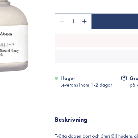
Tillbehör
Sminkborstar
1
Necessärer
Håraccessoarer
Rengöringsverktyg
Reseförpackninger
I lager
Gra
Leverans inom 1-2 dagar
på 
Beskrivning
Tvätta dagen bort och återställ hudens g