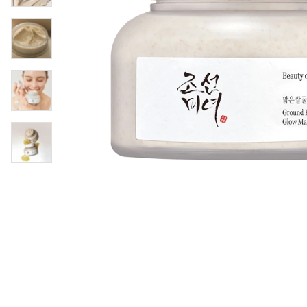
Läppar
Rosacea
Sheet mask
Naglar
Ögonvård
Ansiktskräm
Hår
Solskydd &
Schampo
solkräm
Balsam
Ansiktsmask
Treatment
Finnplåster
Hårstyling
Hårbottenvård