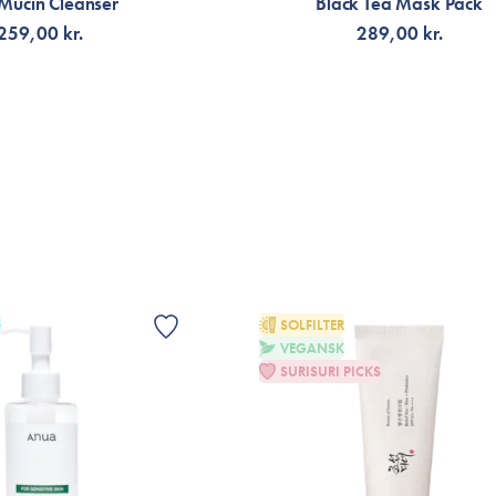
 Mucin Cleanser
Black Tea Mask Pack
259,00 kr.
289,00 kr.
G TILL KORGEN
FÅ AVISERING
G
SOLFILTER
VEGANSK
SURISURI PICKS