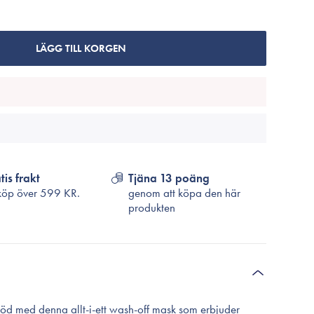
Cosrx
TirTir
Biodance
LÄGG TILL KORGEN
Medicube
VT Cosmetics
tis frakt
Tjäna 13 poäng
köp över
599 KR.
genom att köpa den här
produkten
löd med denna allt-i-ett wash-off mask som erbjuder