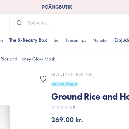
POÄNGBUTIK
en
The K-Beauty Box
Set
Presenttips
Nyheter
Erbju
 Rice and Honey Glow Mask
Kroppsvård
Shower gel
landad hudtyp
ogen hud
resenter under 350 kr
Torr hudtyp
Tilltäppta porer
Presenter under 800
BEAUTY OF JOSEON
Bodyscrub
GRAVIDVÄNLIG
Bodylotion
Ground Rice and 
Kroppsolja
odnad
resentboxar
Uttorkard hud
Presentkort
Handvård
0
Fotvård
269,00 kr.