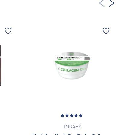
te, Menthyl Lactate
ndras eftersom produkten kontinuerligt uppdateras för att
arumärkets officiella webbplats.
LINDSAY