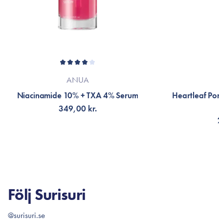
ANUA
Niacinamide 10% + TXA 4% Serum
Heartleaf Por
349,00 kr.
LÄGG TILL KORGEN
LÄG
Följ Surisuri
@surisuri.se