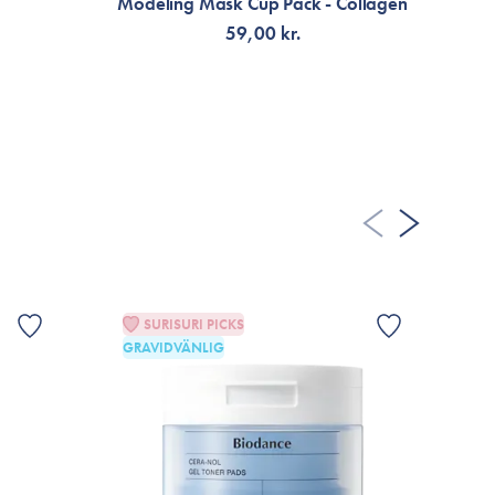
Modeling Mask Cup Pack - Collagen
59,00 kr.
LÄGG TILL KORGEN
SURISURI PICKS
GRAVIDVÄNLIG
G