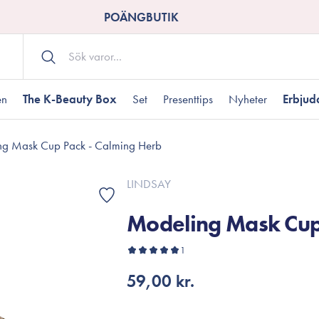
POÄNGBUTIK
en
The K-Beauty Box
Set
Presenttips
Nyheter
Erbju
g Mask Cup Pack - Calming Herb
Kroppsvård
Shower gel
landad hudtyp
ogen hud
resenter under 350 kr
Torr hudtyp
Tilltäppta porer
Presenter under 800
LINDSAY
Bodyscrub
Modeling Mask Cup
Bodylotion
Kroppsolja
odnad
resentboxar
1
Uttorkard hud
Presentkort
Handvård
59,00 kr.
Fotvård