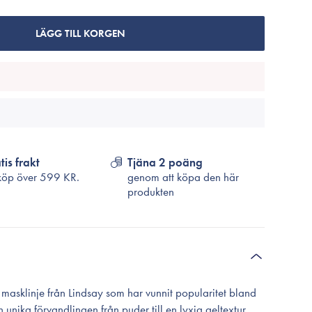
Cosrx
TirTir
LÄGG TILL KORGEN
Biodance
Medicube
VT Cosmetics
tis frakt
Tjäna 2 poäng
köp över
599 KR.
genom att köpa den här
produkten
asklinje från Lindsay som har vunnit popularitet bland
unika förvandlingen från puder till en lyxig geltextur