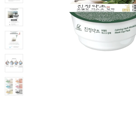
Läppar
Rosacea
Sheet mask
Naglar
Ögonvård
Ansiktskräm
Hår
Solskydd &
Schampo
solkräm
Balsam
Ansiktsmask
Treatment
Finnplåster
Hårstyling
Hårbottenvård