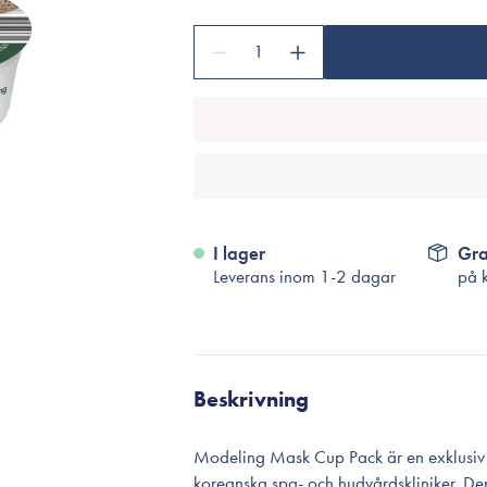
Tillbehör
Sminkborstar
1
Necessärer
Håraccessoarer
Rengöringsverktyg
Reseförpackninger
I lager
Gra
Leverans inom 1-2 dagar
på 
Beskrivning
Modeling Mask Cup Pack är en exklusiv m
koreanska spa- och hudvårdskliniker. Den 