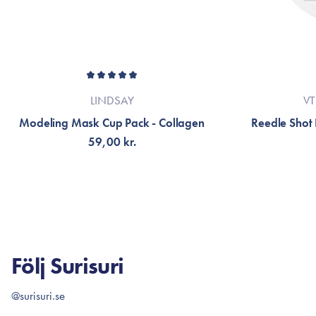
LINDSAY
VT
Modeling Mask Cup Pack - Collagen
Reedle Shot
59,00 kr.
LÄGG TILL KORGEN
LÄG
Följ Surisuri
@surisuri.se