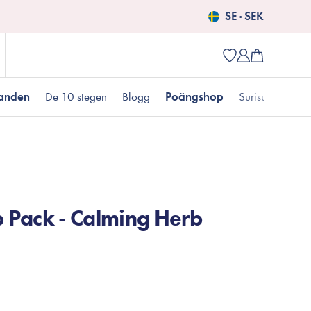
SE · SEK
danden
De 10 stegen
Blogg
Poängshop
Surisuri picks
Populära produkter
 kr
Fet hudtyp
Pigmentering
Presenter till henne
Nyheter
 Pack - Calming Herb
Erbjudanden just nu
Fungal acne
Populära brands
Mizon