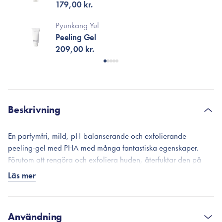
Cleanser
179,00 kr.
Pyunkang Yul
Peeling Gel
209,00 kr.
Beskrivning
En parfymfri, mild, pH-balanserande och exfolierande
peeling-gel med PHA med många fantastiska egenskaper.
Förutom att rengöra och exfoliera huden, återfuktar den på
djupet, tonar, stramar upp, balanserar hudens syramantel och
Läs mer
jämnar ut hudtonen för en mer enhetlig hy. Lämnar huden
silkeslen, slät och smidig.
Med sina fuktgivande egenskaper tack vare 3 typer av
Användning