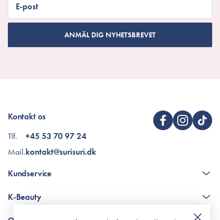
E-post
ANMÄL DIG NYHETSBREVET
Kontakt os
Tlf.
+45 53 70 97 24
Mail.
kontakt@surisuri.dk
Kundservice
The K-Beauty Box - frågor och svar
K-Beauty
Poängshop - frågor och svar
Returneringer
De 10 stegen