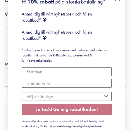
Om Surisuri
Få
10% rabatt
på din första beställning*
Retinol för nybörjare
surisuri miniguide till rosacea
Min historia
Anmäl dig till vårt nyhetsbrev och få en
Villkor
Black Friday
rabattkod* 💖
Leverans & Retur
Köpvillkor
Anmäl dig till vårt nyhetsbrev och få en
Prenumerationsvillkor
rabattkod* 💖
Integritetspolicy
*Rabattkoder kan inte kombineras med andra erbjudanden och
Cookiepolicy
rabatter, inklusive The K-Beauty Box, presentkort &
Jul-/adventskalender.
SVERIGE
Ja tack! Ge mig rabattkoden!
CVR: 41492252
Genom att godkänna accepterar du vår cookie- och integritetspolicy samt
© 2022 Surisuri ApS - Storstrømsvej 42, 6715 Esbjerg N
marknadsföring. Du kan när som helst avregistrera dig från nyhetsbrevet.