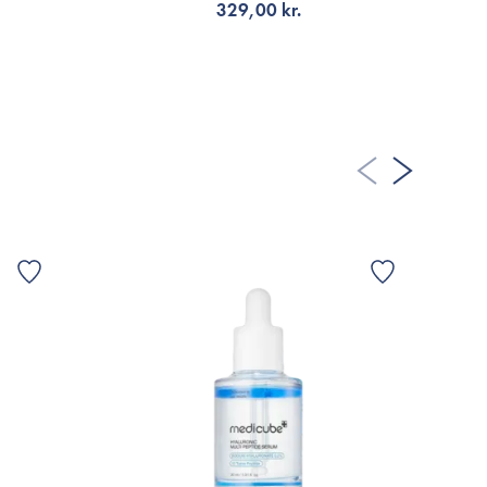
329,00 kr.
LÄGG TILL KORGEN
G