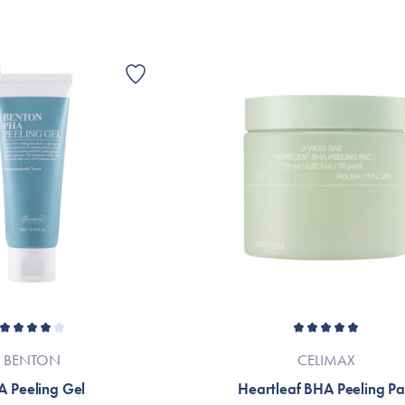
Nikita Gannon Gannon
Helt uden tvivl det her er mit yndlings! 
G
nogensinde har brugt. Jeg fik den i månedl
Min hud blev så blød og eksfolieret på e
havde. Jeg anbefaler stærkt! 100/10
Helene Sejer
Jeg har sensitiv og tør hud. Denne her svi
den fjerner det øverste "tørre" lag. Jeg 
bad og kan tydeligt se en forskel.
BENTON
CELIMAX
A Peeling Gel
Heartleaf BHA Peeling P