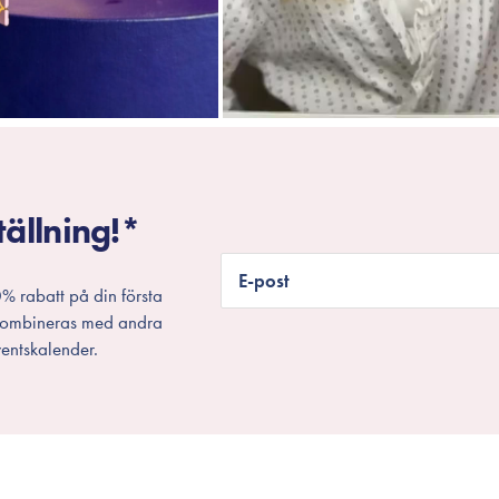
tällning!*
E-post
% rabatt på din första
 kombineras med andra
entskalender.