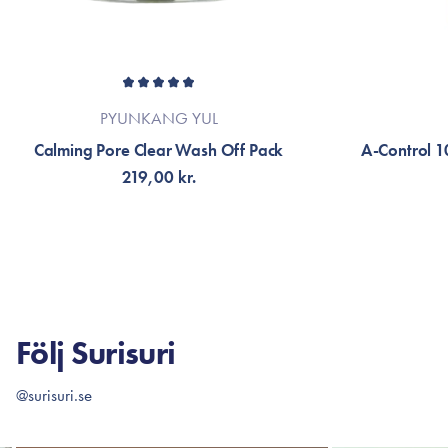
PYUNKANG YUL
Calming Pore Clear Wash Off Pack
A-Control 1
219,00 kr.
FÅ AVISERING
LÄG
Följ Surisuri
@surisuri.se