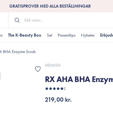
GRATISPROVER MED ALLA BESTÄLLNINGAR
en
The K-Beauty Box
Set
Presenttips
Nyheter
Erbju
A BHA Enzyme Scrub
Kroppsvård
Shower gel
landad hudtyp
ogen hud
resenter under 350 kr
Torr hudtyp
Tilltäppta porer
Presenter under 800
HEIMISH
Bodyscrub
RX AHA BHA Enzym
Bodylotion
Kroppsolja
odnad
resentboxar
2
Uttorkard hud
Presentkort
Handvård
219,00 kr.
Fotvård