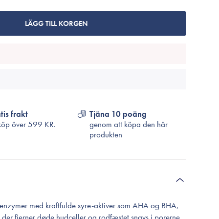
Cosrx
TirTir
LÄGG TILL KORGEN
Biodance
Medicube
VT Cosmetics
tis frakt
Tjäna 10 poäng
köp över
599 KR.
genom att köpa den här
produkten
r enzymer med kraftfulde syre-aktiver som AHA og BHA,
 der fjerner døde hudceller og rodfæstet snavs i porerne.