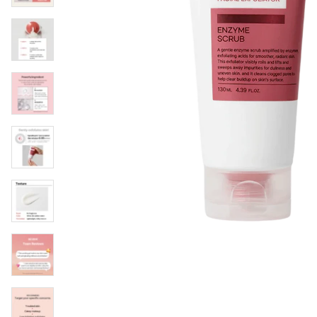
Läppar
Rosacea
Sheet mask
Naglar
Ögonvård
Ansiktskräm
Hår
Solskydd &
Schampo
solkräm
Balsam
Ansiktsmask
Treatment
Finnplåster
Hårstyling
Hårbottenvård