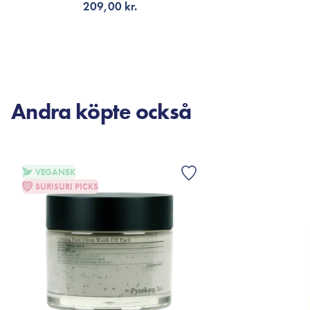
209,00 kr.
LÄGG TILL KORGEN
F
Andra köpte också
VEGANSK
SURISURI PICKS