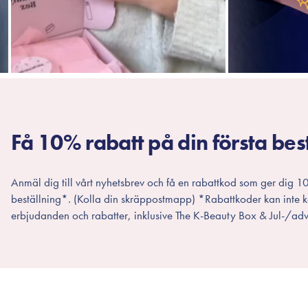
Få 10% rabatt på din första bes
Anmäl dig till vårt nyhetsbrev och få en rabattkod som ger dig 10
beställning*. (Kolla din skräppostmapp) *Rabattkoder kan inte
erbjudanden och rabatter, inklusive The K-Beauty Box & Jul-/adv