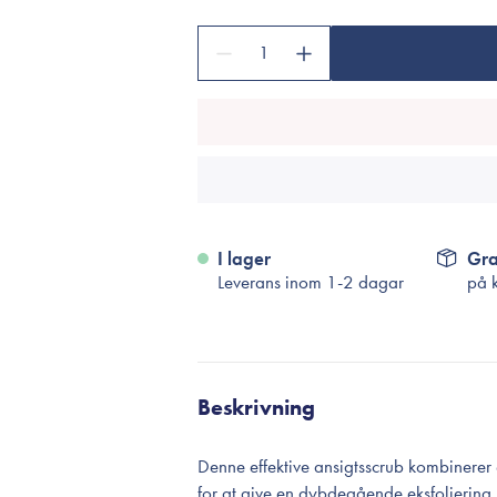
Tillbehör
Sminkborstar
1
Necessärer
Håraccessoarer
Rengöringsverktyg
Reseförpackninger
I lager
Gra
Leverans inom 1-2 dagar
på 
Beskrivning
Denne effektive ansigtsscrub kombinere
for at give en dybdegående eksfoliering,