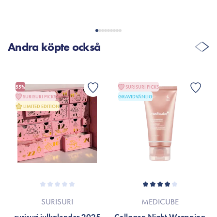
*Ingredienslistan kan eventuellt ha ändrats på grund av
absorbera för mycket, så att du får maximal effekt av dina
löpande produktförbättringar. Om så är fallet hänvisas till
produkter.
produktförpackningen eller till varumärkets officiella hemsida.
40 st pads – 108 × 40 mm.
Andra köpte också
55%
SURISURI PICKS
SURISURI PICKS
GRAVIDVÄNLIG
LIMITED EDITION
SURISURI
MEDICUBE