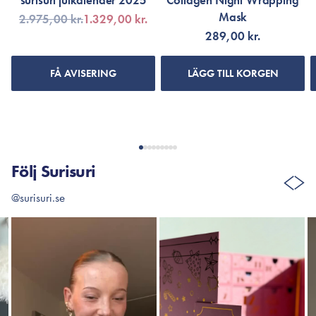
surisuri julkalender 2025
Collagen Night Wrapping
Mask
2.975,00 kr.
1.329,00 kr.
289,00 kr.
FÅ AVISERING
LÄGG TILL KORGEN
Följ Surisuri
@surisuri.se