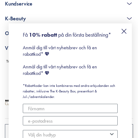
Kundservice
The K-Beauty Box - frågor och svar
K-Beauty
Poängshop - frågor och svar
Returneringer
De 10 stegen
Om Surisuri
Få
10% rabatt
på din första beställning*
Retinol för nybörjare
surisuri miniguide till rosacea
Min historia
Anmäl dig till vårt nyhetsbrev och få en
Villkor
Black Friday
rabattkod* 💖
Leverans & Retur
Köpvillkor
Anmäl dig till vårt nyhetsbrev och få en
Prenumerationsvillkor
rabattkod* 💖
Integritetspolicy
*Rabattkoder kan inte kombineras med andra erbjudanden och
Cookiepolicy
rabatter, inklusive The K-Beauty Box, presentkort &
Jul-/adventskalender.
SVERIGE