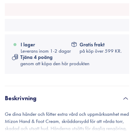
I lager
Gratis frakt
Leverans inom 1-2 dagar
på köp över
599 KR.
Tjäna 4 poäng
genom att köpa den här produkten
Beskrivning
Ge dina händer och fötter extra vård och uppmärksamhet med
Mizon Hand & Foot Cream, skräddarsydd för att vårda torr,
skadad och utsatt hud. Händerna utsätts för daglig rengöring,