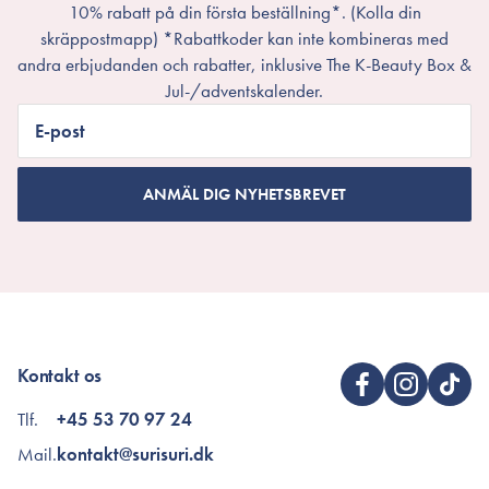
10% rabatt på din första beställning*. (Kolla din
skräppostmapp) *Rabattkoder kan inte kombineras med
andra erbjudanden och rabatter, inklusive The K-Beauty Box &
Jul-/adventskalender.
E-post
ANMÄL DIG NYHETSBREVET
Kontakt os
Tlf.
+45 53 70 97 24
Mail.
kontakt@surisuri.dk