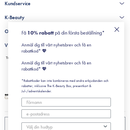
Kundservice
The K-Beauty Box - frågor och svar
K-Beauty
Poängshop - frågor och svar
Returneringer
De 10 stegen
Om Surisuri
Få
10% rabatt
på din första beställning*
Retinol för nybörjare
surisuri miniguide till rosacea
Min historia
Anmäl dig till vårt nyhetsbrev och få en
Villkor
Black Friday
rabattkod* 💖
Leverans & Retur
Köpvillkor
Anmäl dig till vårt nyhetsbrev och få en
Prenumerationsvillkor
rabattkod* 💖
Integritetspolicy
*Rabattkoder kan inte kombineras med andra erbjudanden och
Cookiepolicy
rabatter, inklusive The K-Beauty Box, presentkort &
Jul-/adventskalender.
SVERIGE