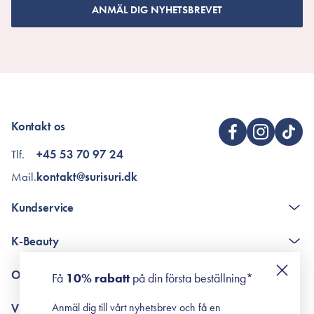
ANMÄL DIG NYHETSBREVET
Kontakt os
Tlf.
+45 53 70 97 24
Mail.
kontakt@surisuri.dk
Kundservice
The K-Beauty Box - frågor och svar
K-Beauty
Poängshop - frågor och svar
Returneringer
De 10 stegen
Om Surisuri
Få
10% rabatt
på din första beställning*
Retinol för nybörjare
surisuri miniguide till rosacea
Min historia
Anmäl dig till vårt nyhetsbrev och få en
Villkor