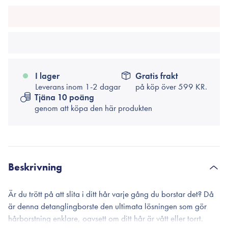
I lager
Gratis frakt
Leverans inom 1-2 dagar
på köp över
599 KR.
Tjäna 10 poäng
genom att köpa den här produkten
Beskrivning
Är du trött på att slita i ditt hår varje gång du borstar det? Då
är denna detanglingborste den ultimata lösningen som gör
hårborstning enklare, oavsett om ditt hår är vått eller torrt.