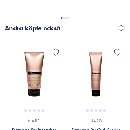
Se produktens förpackning eller gå till varumärkets officiella
webbplats.
Andra köpte också
NARD
NARD