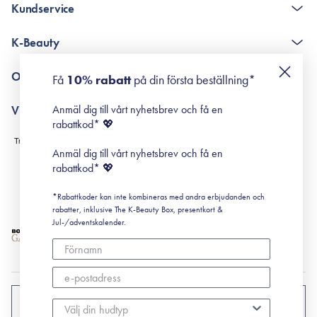
Kundservice
The K-Beauty Box - frågor och svar
K-Beauty
Poängshop - frågor och svar
Returneringer
De 10 stegen
Om Surisuri
Få
10% rabatt
på din första beställning*
Retinol för nybörjare
surisuri miniguide till rosacea
Min historia
Anmäl dig till vårt nyhetsbrev och få en
Villkor
Black Friday
rabattkod* 💖
Leverans & Retur
Köpvillkor
Anmäl dig till vårt nyhetsbrev och få en
Prenumerationsvillkor
rabattkod* 💖
Integritetspolicy
*Rabattkoder kan inte kombineras med andra erbjudanden och
Cookiepolicy
rabatter, inklusive The K-Beauty Box, presentkort &
Jul-/adventskalender.
SVERIGE