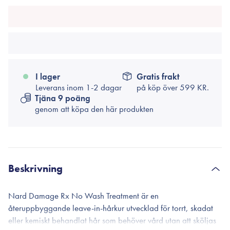
I lager
Gratis frakt
Leverans inom 1-2 dagar
på köp över
599 KR.
Tjäna 9 poäng
genom att köpa den här produkten
Beskrivning
Nard Damage Rx No Wash Treatment är en
återuppbyggande leave-in-hårkur utvecklad för torrt, skadat
eller kemiskt behandlat hår som behöver vård utan att sköljas