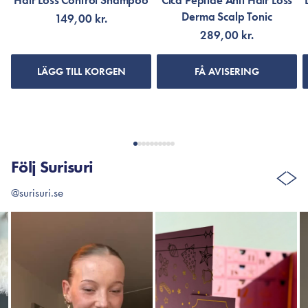
Hair Loss Control Shampoo
Cica Peptide Anti Hair Loss
Derma Scalp Tonic
149,00 kr.
289,00 kr.
LÄGG TILL KORGEN
FÅ AVISERING
Följ Surisuri
@surisuri.se