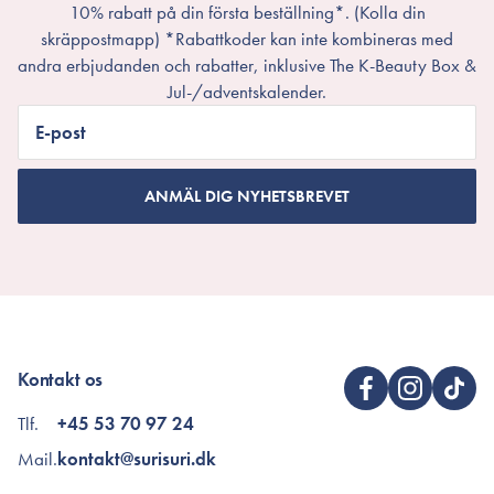
10% rabatt på din första beställning*. (Kolla din
skräppostmapp) *Rabattkoder kan inte kombineras med
andra erbjudanden och rabatter, inklusive The K-Beauty Box &
Jul-/adventskalender.
E-post
ANMÄL DIG NYHETSBREVET
Kontakt os
Tlf.
+45 53 70 97 24
Mail.
kontakt@surisuri.dk