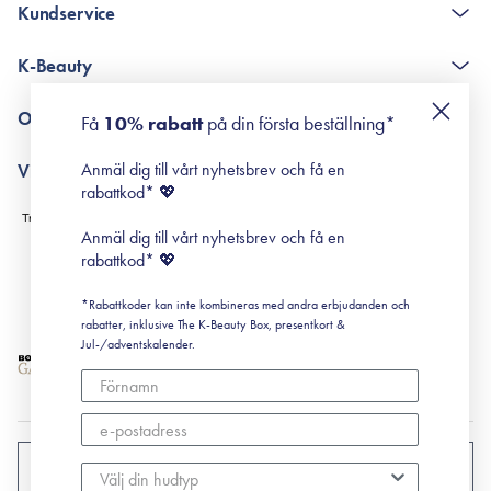
Kundservice
The K-Beauty Box - frågor och svar
K-Beauty
Poängshop - frågor och svar
Returneringer
De 10 stegen
Om Surisuri
Få
10% rabatt
på din första beställning*
Retinol för nybörjare
surisuri miniguide till rosacea
Min historia
Anmäl dig till vårt nyhetsbrev och få en
Villkor
Black Friday
rabattkod* 💖
Leverans & Retur
Köpvillkor
Anmäl dig till vårt nyhetsbrev och få en
Prenumerationsvillkor
rabattkod* 💖
Integritetspolicy
*Rabattkoder kan inte kombineras med andra erbjudanden och
Cookiepolicy
rabatter, inklusive The K-Beauty Box, presentkort &
Jul-/adventskalender.
SVERIGE