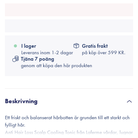
I lager
Gratis frakt
Leverans inom 1-2 dagar
på köp över
599 KR.
Tjäna 7 poäng
genom att köpa den här produkten
Beskrivning
Ett friskt och balanserat hårbotten är grunden till ett starkt och
fylligt hår.
Anti Hair Loss Scalp Cooling Tonic från Laferme vårdar, lugnar