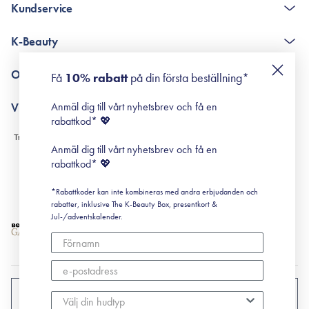
Kundservice
The K-Beauty Box - frågor och svar
K-Beauty
Poängshop - frågor och svar
Returneringer
De 10 stegen
Om Surisuri
Få
10% rabatt
på din första beställning*
Retinol för nybörjare
surisuri miniguide till rosacea
Min historia
Anmäl dig till vårt nyhetsbrev och få en
Villkor
Black Friday
rabattkod* 💖
Leverans & Retur
Köpvillkor
Anmäl dig till vårt nyhetsbrev och få en
Prenumerationsvillkor
rabattkod* 💖
Integritetspolicy
*Rabattkoder kan inte kombineras med andra erbjudanden och
Cookiepolicy
rabatter, inklusive The K-Beauty Box, presentkort &
Jul-/adventskalender.
SVERIGE