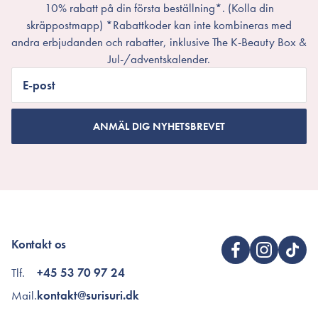
10% rabatt på din första beställning*. (Kolla din
skräppostmapp) *Rabattkoder kan inte kombineras med
andra erbjudanden och rabatter, inklusive The K-Beauty Box &
Jul-/adventskalender.
E-post
ANMÄL DIG NYHETSBREVET
Kontakt os
Tlf.
+45 53 70 97 24
Mail.
kontakt@surisuri.dk