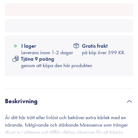
I lager
Gratis frakt
Leverans inom 1-2 dagar
på köp över
599 KR.
Tjäna 9 poäng
genom att köpa den här produkten
Beskrivning
Är ditt hår trött eller livlöst och behöver extra kärlek med en
närande, fuktgivande och stärkande håressence som tränger
djupt in i rötterna och tillför viktiga vitaminer för att främja