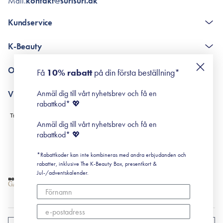
Mail.
kontakt@surisuri.dk
Kundservice
The K-Beauty Box - frågor och svar
K-Beauty
Poängshop - frågor och svar
Returneringer
De 10 stegen
Om Surisuri
Få
10% rabatt
på din första beställning*
Retinol för nybörjare
surisuri miniguide till rosacea
Min historia
Anmäl dig till vårt nyhetsbrev och få en
Villkor
Black Friday
rabattkod* 💖
Leverans & Retur
Köpvillkor
Anmäl dig till vårt nyhetsbrev och få en
Prenumerationsvillkor
rabattkod* 💖
Integritetspolicy
*Rabattkoder kan inte kombineras med andra erbjudanden och
Cookiepolicy
rabatter, inklusive The K-Beauty Box, presentkort &
Jul-/adventskalender.