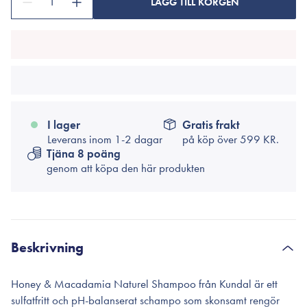
1
LÄGG TILL KORGEN
I lager
Gratis frakt
Leverans inom 1-2 dagar
på köp över
599 KR.
Tjäna 8 poäng
genom att köpa den här produkten
Beskrivning
Honey & Macadamia Naturel Shampoo från Kundal är ett
sulfatfritt och pH-balanserat schampo som skonsamt rengör