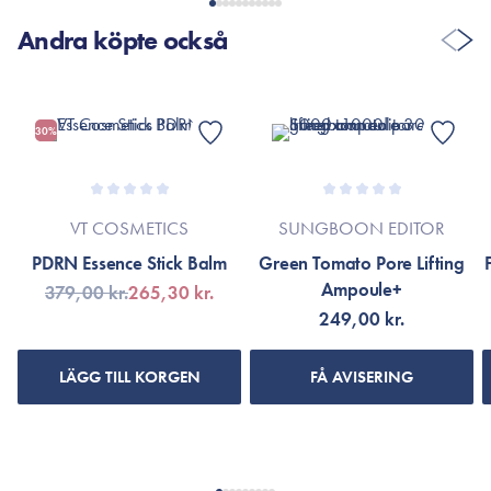
Tripeptide-1, Palmitoyl Tripeptide-1, Palmitoyl Pentapeptide-
Andra köpte också
4, Hexapeptide-11, Hexapeptide-9, Palmitoyl Tripeptide-5,
Ethylhexylglycerin
*Ingredienslistan kan eventuellt ha ändrats på grund av
30%
löpande produktförbättringar. Om så är fallet hänvisas till
produktförpackningen eller till varumärkets officiella hemsida.
VT COSMETICS
SUNGBOON EDITOR
PDRN Essence Stick Balm
Green Tomato Pore Lifting
Ampoule+
379,00 kr.
265,30 kr.
249,00 kr.
LÄGG TILL KORGEN
FÅ AVISERING