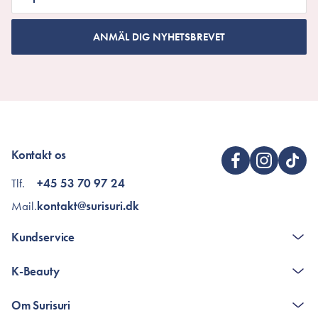
ANMÄL DIG NYHETSBREVET
Kontakt os
Tlf.
+45 53 70 97 24
Mail.
kontakt@surisuri.dk
Kundservice
The K-Beauty Box - frågor och svar
K-Beauty
Poängshop - frågor och svar
Returneringer
De 10 stegen
Om Surisuri
Retinol för nybörjare