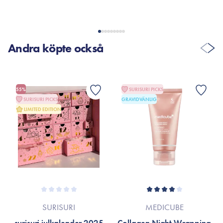
produktförpackningen eller till varumärkets officiella hemsida.
Andra köpte också
55%
SURISURI PICKS
SURISURI PICKS
GRAVIDVÄNLIG
LIMITED EDITION
SURISURI
MEDICUBE