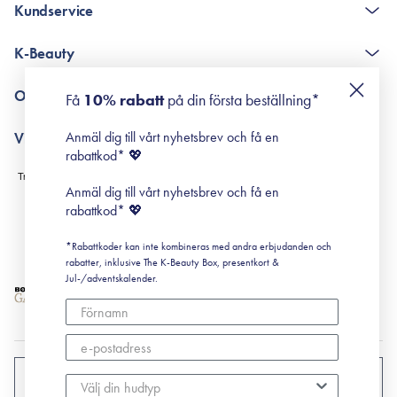
Kundservice
The K-Beauty Box - frågor och svar
K-Beauty
Poängshop - frågor och svar
Returneringer
De 10 stegen
Om Surisuri
Få
10% rabatt
på din första beställning*
Retinol för nybörjare
surisuri miniguide till rosacea
Min historia
Anmäl dig till vårt nyhetsbrev och få en
Villkor
Black Friday
rabattkod* 💖
Leverans & Retur
Köpvillkor
Anmäl dig till vårt nyhetsbrev och få en
Prenumerationsvillkor
rabattkod* 💖
Integritetspolicy
*Rabattkoder kan inte kombineras med andra erbjudanden och
Cookiepolicy
rabatter, inklusive The K-Beauty Box, presentkort &
Jul-/adventskalender.
SVERIGE