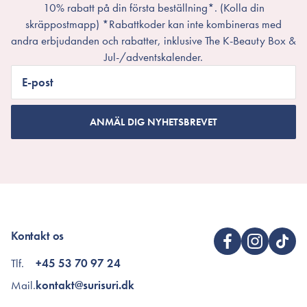
10% rabatt på din första beställning*. (Kolla din
skräppostmapp) *Rabattkoder kan inte kombineras med
andra erbjudanden och rabatter, inklusive The K-Beauty Box &
Jul-/adventskalender.
E-post
ANMÄL DIG NYHETSBREVET
Kontakt os
Tlf.
+45 53 70 97 24
Mail.
kontakt@surisuri.dk