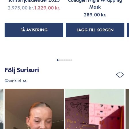
surisuri julkalender 2025
Collagen Night Wrapping
Mask
2.975,00 kr.
1.329,00 kr.
289,00 kr.
FÅ AVISERING
LÄGG TILL KORGEN
Följ Surisuri
@surisuri.se