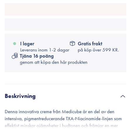
I lager
Gratis frakt
Leverans inom 1-2 dagar
på köp över
599 KR.
Tjäna 16 poäng
genom att köpa den här produkten
Beskrivning
Denna innovativa creme från Medicube är en del av den
intensiva, pigmentreducerande TXA-Niacinamide-linjen som
effektivt minskar ojämnheter i hudtonen och främjar en mer