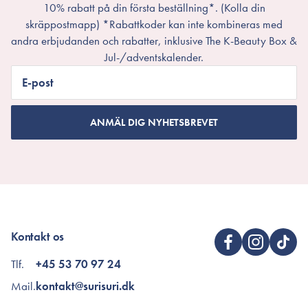
10% rabatt på din första beställning*. (Kolla din
skräppostmapp) *Rabattkoder kan inte kombineras med
andra erbjudanden och rabatter, inklusive The K-Beauty Box &
Jul-/adventskalender.
E-post
ANMÄL DIG NYHETSBREVET
Kontakt os
Tlf.
+45 53 70 97 24
Mail.
kontakt@surisuri.dk