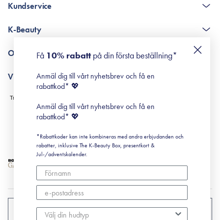
Kundservice
The K-Beauty Box - frågor och svar
K-Beauty
Poängshop - frågor och svar
Returneringer
De 10 stegen
Om Surisuri
Få
10% rabatt
på din första beställning*
Retinol för nybörjare
surisuri miniguide till rosacea
Min historia
Anmäl dig till vårt nyhetsbrev och få en
Villkor
Black Friday
rabattkod* 💖
Leverans & Retur
Köpvillkor
Anmäl dig till vårt nyhetsbrev och få en
Prenumerationsvillkor
rabattkod* 💖
Integritetspolicy
*Rabattkoder kan inte kombineras med andra erbjudanden och
Cookiepolicy
rabatter, inklusive The K-Beauty Box, presentkort &
Jul-/adventskalender.
SVERIGE