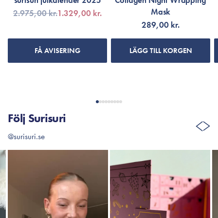
surisuri julkalender 2025
Collagen Night Wrapping
Mask
2.975,00 kr.
1.329,00 kr.
289,00 kr.
FÅ AVISERING
LÄGG TILL KORGEN
Följ Surisuri
@surisuri.se