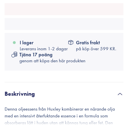
I lager
Gratis frakt
Leverans inom 1-2 dagar
på köp över
599 KR.
Tjäna 17 poäng
genom att köpa den här produkten
Beskrivning
Denna oljeessens från Huxley kombinerar en närande olja
med en intensivt återfuktande essence i en formula som
absorberas lätt i huden utan att kännas tung eller fet. Den