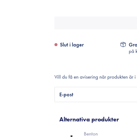
Tillbehör
Sminkborstar
Necessärer
Håraccessoarer
Rengöringsverktyg
Slut i lager
Gra
på 
Reseförpackninger
Vill du få en avisering när produkten är i
E-post
Alternativa produkter
Benton