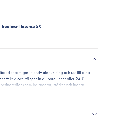
st Treatment Essence 5X
booster som ger intensiv återfuktning och ser till dina
effektivt och tränger in djupare. Innehåller 94 %
superingrediens som balanserar, stärker och lugnar
iga växtextrakt, som verkar åtstramande och utjämnande.
nliga linjer och rynkor, medan hassel minskar förstorade
cerande och balansera talgproduktionen. Aloe vera,