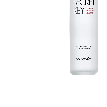
Läppar
Rosacea
Sheet mask
Naglar
Ögonvård
Ansiktskräm
Hår
Solskydd &
Schampo
solkräm
Balsam
Ansiktsmask
Treatment
Finnplåster
Hårstyling
Hårbottenvård