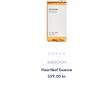
en grotesk dyr. Køb denne i stedet!!
28. Mar 2023
 jeg gjort det. Jeg har brugt den et par måneder, og
med at få bumser (jeg plejer ikke at have bumser!). Hver
 gik bumserne væk. Ikke værd at købe.
17. Mar 2022
MIXSOON
Heartleaf Essence
359,00 kr.
rskel på min hudtekstur efter jeg begyndte at bruge den.
rværring i min hud, så nu har jeg lige købt en ny flaske.
FÅ AVISERING