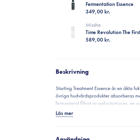
Fermentation Essence
349,00 kr.
Missha
Time Revolution The Fir
589,00 kr.
Beskrivning
Starting Treatment Essence är en äkta fukt
övriga hudvårdsprodukter absorberas mer 
fermenterat filtrat av galactomyces, en 
hudbarriären.
Läs mer
Essencen innehåller också många naturl
Antioxidantbomben grönt te förbättrar sy
porer genom att verka naturligt desinfi
Användning