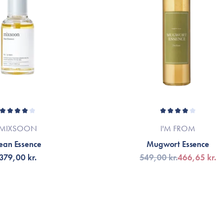
på SK-II toneren - der er guddommelig, m
Maureen Hansen
Hvis jeg kunne give den 0 stjerne, så har
kunne ikke forstår, hvorfor jeg blev ved 
gang jeg holdt en pause fra essensen så
Julie
MIXSOON
I'M FROM
ean Essence
Mugwort Essence
379,00 kr.
549,00 kr.
466,65 kr.
Så godt et produkt! Kan virkelig se en fo
Stoppede i ca. 1 måned og så straks en fo
Kæmpe anbefaling herfra
ÄLJ VARIANT
FÅ AVISERING