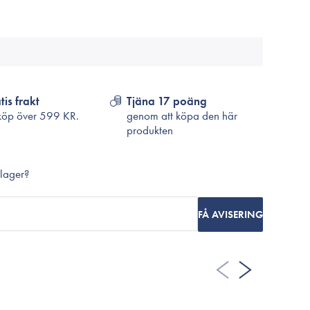
Cosrx
TirTir
Biodance
Medicube
VT Cosmetics
tis frakt
Tjäna 17 poäng
köp över
599 KR.
genom att köpa den här
produkten
 lager?
FÅ AVISERING