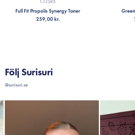
COSRX
Full Fit Propolis Synergy Toner
Green
259,00 kr.
FÅ AVISERING
LÄG
Följ Surisuri
@surisuri.se