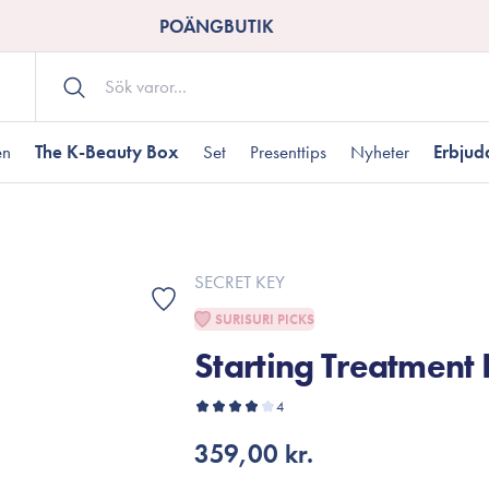
POÄNGBUTIK
en
The K-Beauty Box
Set
Presenttips
Nyheter
Erbju
Kroppsvård
Shower gel
landad hudtyp
ogen hud
resenter under 350 kr
Torr hudtyp
Tilltäppta porer
Presenter under 800
SECRET KEY
Bodyscrub
SURISURI PICKS
Bodylotion
Starting Treatment
Kroppsolja
odnad
resentboxar
Uttorkard hud
Presentkort
Handvård
4
Fotvård
359,00 kr.