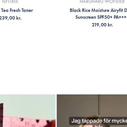
ISNTREE
HARUHARU WONDER
 Tea Fresh Toner
Black Rice Moisture Airyfit D
Sunscreen SPF50+ PA+++
239,00 kr.
219,00 kr.
G TILL KORGEN
LÄGG TILL KORGEN