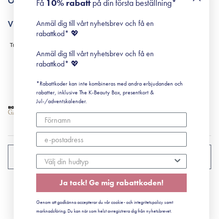
Om Surisuri
Få
10% rabatt
på din första beställning*
Retinol för nybörjare
surisuri miniguide till rosacea
Min historia
Anmäl dig till vårt nyhetsbrev och få en
Villkor
Black Friday
rabattkod* 💖
Leverans & Retur
Köpvillkor
Anmäl dig till vårt nyhetsbrev och få en
Prenumerationsvillkor
rabattkod* 💖
Integritetspolicy
*Rabattkoder kan inte kombineras med andra erbjudanden och
Cookiepolicy
rabatter, inklusive The K-Beauty Box, presentkort &
Jul-/adventskalender.
SVERIGE
Ja tack! Ge mig rabattkoden!
CVR: 41492252
Genom att godkänna accepterar du vår cookie- och integritetspolicy samt
© 2022 Surisuri ApS - Storstrømsvej 42, 6715 Esbjerg N
marknadsföring. Du kan när som helst avregistrera dig från nyhetsbrevet.