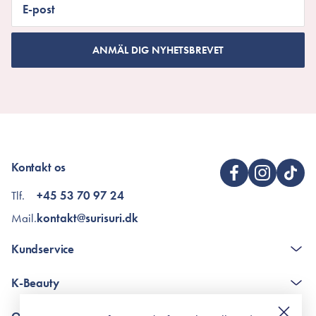
E-post
ANMÄL DIG NYHETSBREVET
Kontakt os
Tlf.
+45 53 70 97 24
Mail.
kontakt@surisuri.dk
Kundservice
The K-Beauty Box - frågor och svar
K-Beauty
Poängshop - frågor och svar
Returneringer
De 10 stegen