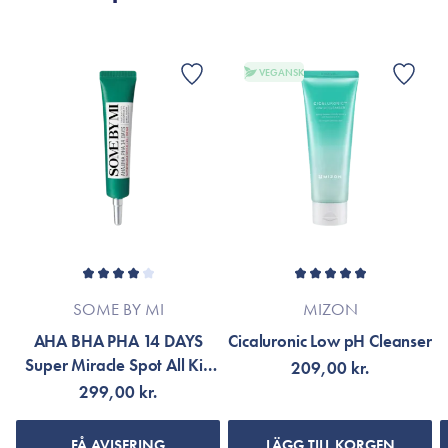
VEGANSK
SOME BY MI
MIZON
AHA BHA PHA 14 DAYS
Cicaluronic Low pH Cleanser
Super Miracle Spot All Kill
209,00 kr.
Cream
299,00 kr.
FÅ AVISERING
LÄGG TILL KORGEN