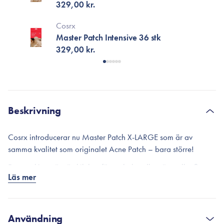
329,00 kr.
Cosrx
Master Patch Intensive 36 stk
329,00 kr.
Beskrivning
Cosrx introducerar nu Master Patch X-LARGE som är av
samma kvalitet som originalet Acne Patch – bara större!
Dessa plåster är särskilt bra för att behandla större eller flera
Läs mer
finnar på samma begränsade område, som nu kan behandlas
samtidigt med ett och samma plåster. En bekväm
punktbehandling för oönskade finnar som läker snabbare,
samtidigt som plåstret minimerar risken för inflammation. Ditt
Användning