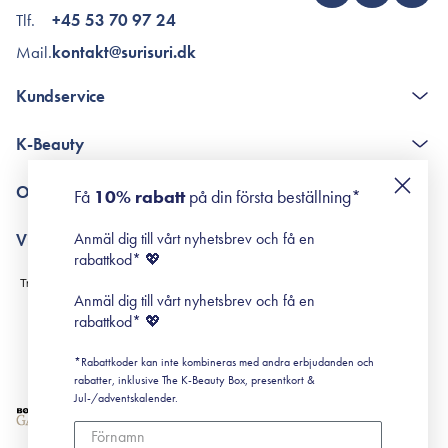
Tlf.
+45 53 70 97 24
Mail.
kontakt@surisuri.dk
Kundservice
The K-Beauty Box - frågor och svar
K-Beauty
Poängshop - frågor och svar
Returneringer
De 10 stegen
Om Surisuri
Få
10% rabatt
på din första beställning*
Retinol för nybörjare
surisuri miniguide till rosacea
Min historia
Anmäl dig till vårt nyhetsbrev och få en
Villkor
Black Friday
rabattkod* 💖
Leverans & Retur
Köpvillkor
Anmäl dig till vårt nyhetsbrev och få en
Prenumerationsvillkor
rabattkod* 💖
Integritetspolicy
*Rabattkoder kan inte kombineras med andra erbjudanden och
Cookiepolicy
rabatter, inklusive The K-Beauty Box, presentkort &
Jul-/adventskalender.