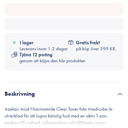
I lager
Gratis frakt
Leverans inom 1-2 dagar
på köp över
599 KR.
Tjäna 12 poäng
genom att köpa den här produkten
Beskrivning
Azelaic Acid Niacinamide Clear Toner från Medicube är
utvecklad för att lugna känslig hud med en aktiv T-zon,
tendens till rodnad, inflammation och tilltäppta porer.