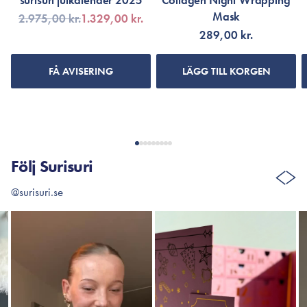
surisuri julkalender 2025
Collagen Night Wrapping
Mask
2.975,00 kr.
1.329,00 kr.
289,00 kr.
FÅ AVISERING
LÄGG TILL KORGEN
Följ Surisuri
@surisuri.se