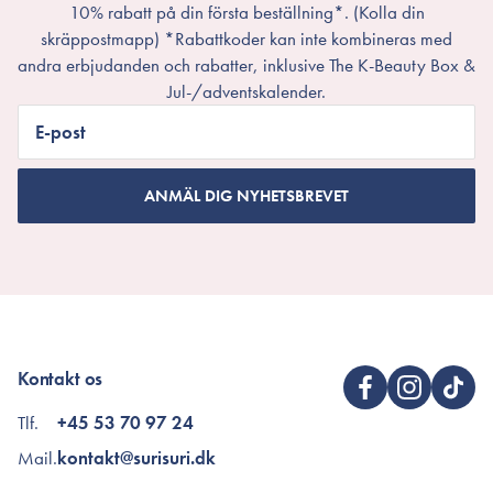
10% rabatt på din första beställning*. (Kolla din
skräppostmapp) *Rabattkoder kan inte kombineras med
andra erbjudanden och rabatter, inklusive The K-Beauty Box &
Jul-/adventskalender.
E-post
ANMÄL DIG NYHETSBREVET
Kontakt os
Tlf.
+45 53 70 97 24
Mail.
kontakt@surisuri.dk