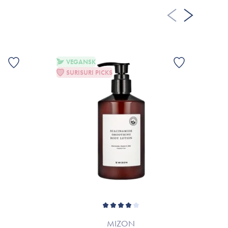
rats på grund av löpande produktförbättringar. Om så är
ller till varumärkets officiella hemsida.
VEGANSK
SURISURI PICKS
MIZON