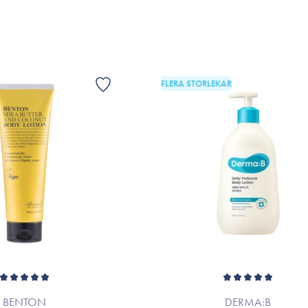
Rapeseedate Ferment, Fragrance
*Ingredienslistan kan eventuellt ha änd
fallet hänvisas till produktförpackningen e
FLERA STORLEKAR
BENTON
DERMA:B