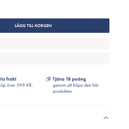
Cosrx
TirTir
Biodance
LÄGG TILL KORGEN
Medicube
VT Cosmetics
tis frakt
Tjäna 18 poäng
köp över
599 KR.
genom att köpa den här
produkten