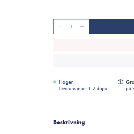
Tillbehör
Sminkborstar
Necessärer
1
Håraccessoarer
Rengöringsverktyg
Reseförpackninger
I lager
Gra
Leverans inom 1-2 dagar
på 
Beskrivning