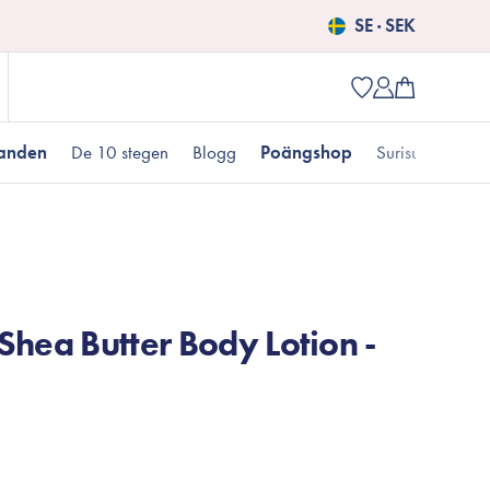
SE · SEK
danden
De 10 stegen
Blogg
Poängshop
Surisuri picks
Populära produkter
 kr
Fet hudtyp
Pigmentering
Presenter till henne
Nyheter
Shea Butter Body Lotion -
Erbjudanden just nu
Fungal acne
Populära brands
Mizon