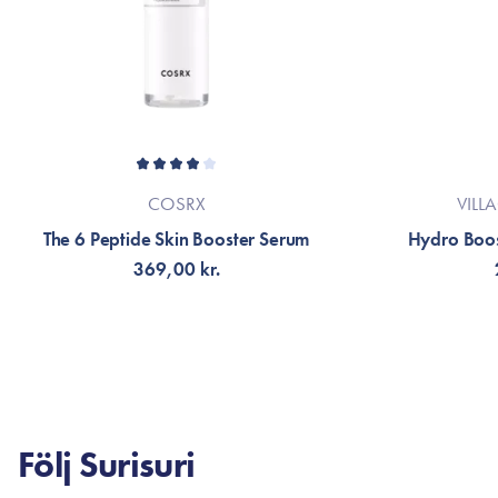
COSRX
VILL
The 6 Peptide Skin Booster Serum
Hydro Boos
369,00 kr.
FÅ AVISERING
LÄG
Följ Surisuri