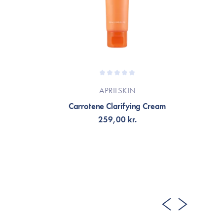
APRILSKIN
Carrotene Clarifying Cream
Ret
259,00 kr.
LÄGG TILL KORGEN