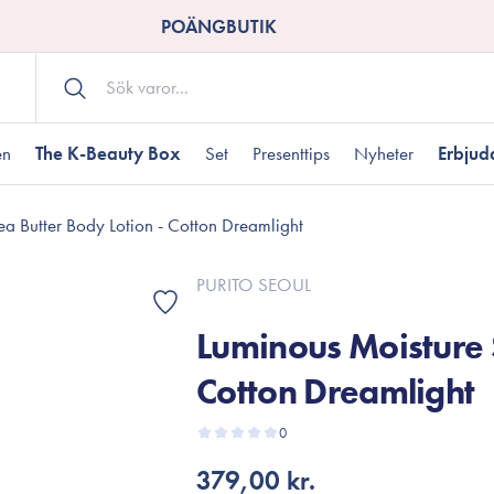
POÄNGBUTIK
en
The K-Beauty Box
Set
Presenttips
Nyheter
Erbju
a Butter Body Lotion - Cotton Dreamlight
Kroppsvård
Shower gel
landad hudtyp
ogen hud
resenter under 350 kr
Torr hudtyp
Tilltäppta porer
Presenter under 800
PURITO SEOUL
Bodyscrub
Luminous Moisture 
Bodylotion
Kroppsolja
Cotton Dreamlight
odnad
resentboxar
Uttorkard hud
Presentkort
Handvård
0
Fotvård
379,00 kr.