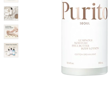
Läppar
Rosacea
Sheet mask
Naglar
Ögonvård
Ansiktskräm
Hår
Solskydd &
Schampo
solkräm
Balsam
Ansiktsmask
Treatment
Finnplåster
Hårstyling
Hårbottenvård