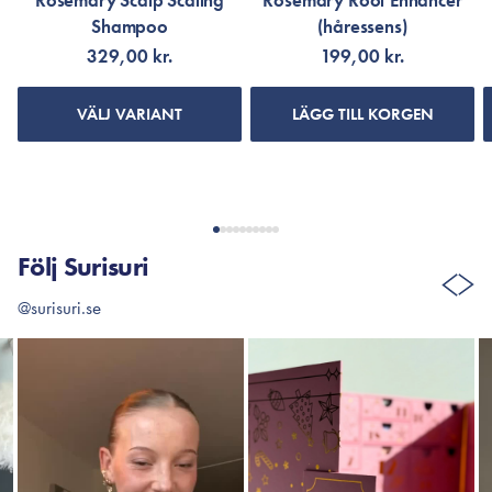
Rosemary Scalp Scaling
Rosemary Root Enhancer
Shampoo
(håressens)
329,00 kr.
199,00 kr.
VÄLJ VARIANT
LÄGG TILL KORGEN
Följ Surisuri
@surisuri.se