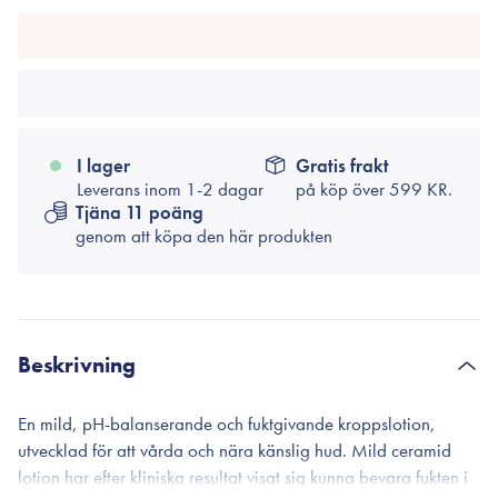
I lager
Gratis frakt
Leverans inom 1-2 dagar
på köp över
599 KR.
Tjäna 11 poäng
genom att köpa den här produkten
Beskrivning
En mild, pH-balanserande och fuktgivande kroppslotion,
utvecklad för att vårda och nära känslig hud. Mild ceramid
lotion har efter kliniska resultat visat sig kunna bevara fukten i