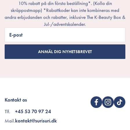
10% rabatt på din första beställning*. (Kolla din
skräppostmapp) *Rabattkoder kan inte kombineras med
andra erbjudanden och rabatter, inklusive The K-Beauty Box &
Jul-/adventskalender.
E-post
ANMÄL DIG NYHETSBREVET
Kontakt os
Tlf.
+45 53 70 97 24
Mail.
kontakt@surisuri.dk