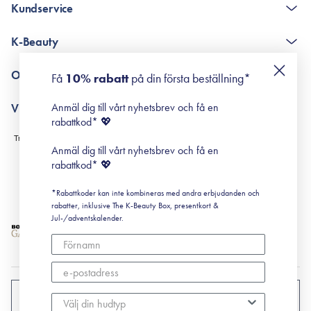
Kundservice
The K-Beauty Box - frågor och svar
K-Beauty
Poängshop - frågor och svar
Returneringer
De 10 stegen
Om Surisuri
Få
10% rabatt
på din första beställning*
Retinol för nybörjare
surisuri miniguide till rosacea
Min historia
Anmäl dig till vårt nyhetsbrev och få en
Villkor
Black Friday
rabattkod* 💖
Leverans & Retur
Köpvillkor
Anmäl dig till vårt nyhetsbrev och få en
Prenumerationsvillkor
rabattkod* 💖
Integritetspolicy
*Rabattkoder kan inte kombineras med andra erbjudanden och
Cookiepolicy
rabatter, inklusive The K-Beauty Box, presentkort &
Jul-/adventskalender.
SVERIGE