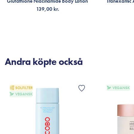
Glutathione Niacinamide Body Lotion
Tranexamic 
139,00 kr.
LÄGG TILL KORGEN
LÄG
Andra köpte också
SOLFILTER
VEGANSK
VEGANSK