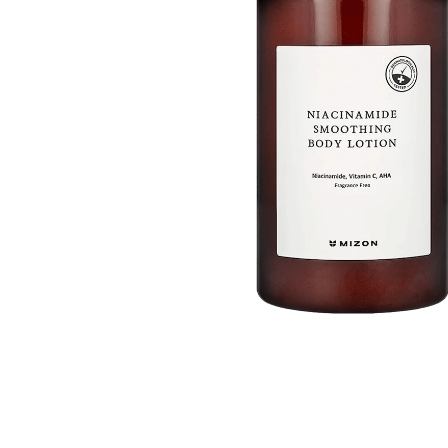
Läppar
Rosacea
Sheet mask
Naglar
Ögonvård
Ansiktskräm
Hår
Solskydd &
Schampo
solkräm
Balsam
Ansiktsmask
Treatment
Finnplåster
Hårstyling
Hårbottenvård