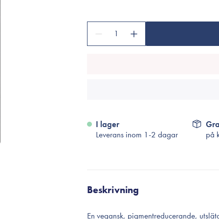
Tillbehör
Sminkborstar
1
Necessärer
Håraccessoarer
Rengöringsverktyg
Reseförpackninger
I lager
Gra
Leverans inom 1-2 dagar
på 
Beskrivning
En vegansk, pigmentreducerande, utslät