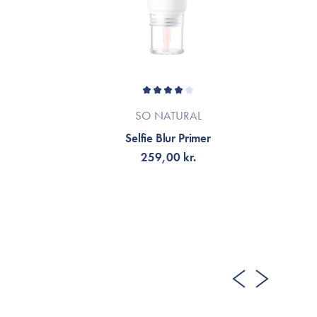
SO NATURAL
Selfie Blur Primer
Bla
259,00 kr.
LÄGG TILL KORGEN