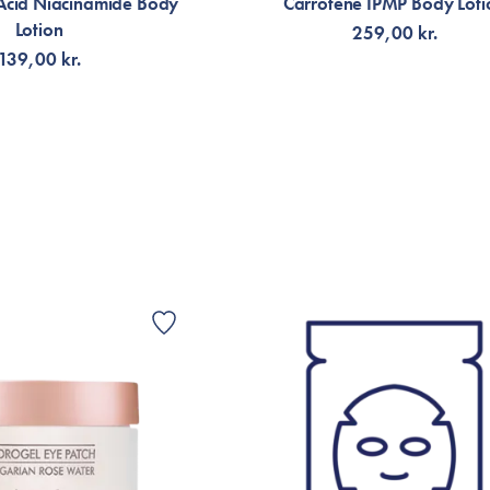
Acid Niacinamide Body
Carrotene IPMP Body Loti
Lotion
259,00 kr.
139,00 kr.
VIS
G TILL KORGEN
LÄGG TILL KORGEN