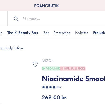
POÄNGBUTIK
en
The K-Beauty Box
Set
Presenttips
Nyheter
Erbju
ng Body Lotion
Kroppsvård
Shower gel
landad hudtyp
ogen hud
resenter under 350 kr
Torr hudtyp
Tilltäppta porer
Presenter under 800
MIZON
Bodyscrub
VEGANSK
SURISURI PICKS
Bodylotion
Niacinamide Smoot
Kroppsolja
odnad
resentboxar
Uttorkard hud
Presentkort
Handvård
6
Fotvård
269,00 kr.