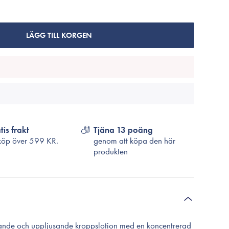
Cosrx
TirTir
Biodance
LÄGG TILL KORGEN
Medicube
VT Cosmetics
tis frakt
Tjäna 13 poäng
köp över
599 KR.
genom att köpa den här
produkten
ande och uppljusande kroppslotion med en koncentrerad