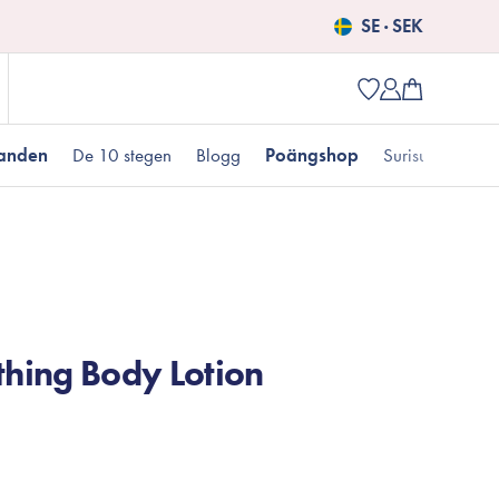
SE · SEK
danden
De 10 stegen
Blogg
Poängshop
Surisuri picks
Populära produkter
 kr
Fet hudtyp
Pigmentering
Presenter till henne
Nyheter
Erbjudanden just nu
hing Body Lotion
Fungal acne
Populära brands
Mizon