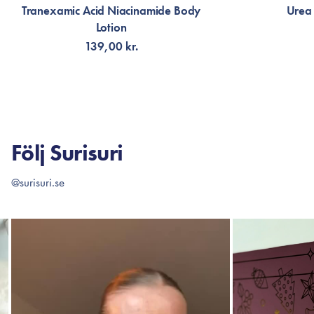
Tranexamic Acid Niacinamide Body
Urea
Lotion
139,00 kr.
LÄGG TILL KORGEN
LÄG
Följ Surisuri
@surisuri.se