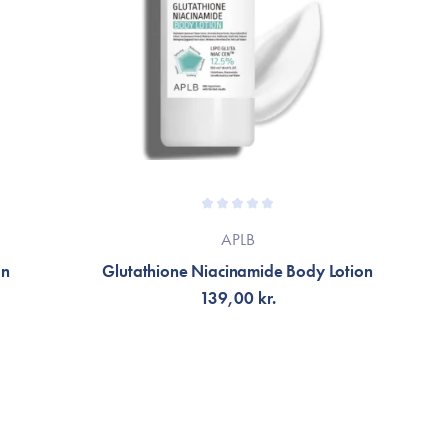
APLB
on
Glutathione Niacinamide Body Lotion
C
139,00 kr.
LÄGG TILL KORGEN