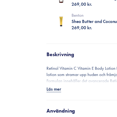
269,00 kr.
Benton
Shea Butter and Coconu
269,00 kr.
Beskrivning
Retinol Vitamin C Vitamin E Body Lotion
lotion som stramar upp huden och främjar
Formulan innehåller det avancerade Reti
vitamin, E-vitamin och centella asiatica
Läs mer
cellförnyelsen, boostar kollagensyntesen 
som upplever förlust av elasticitet, matt
Retinol och C-vitamin är två väldokumen
Användning
som inte bara motverkar ålderstecken, uta