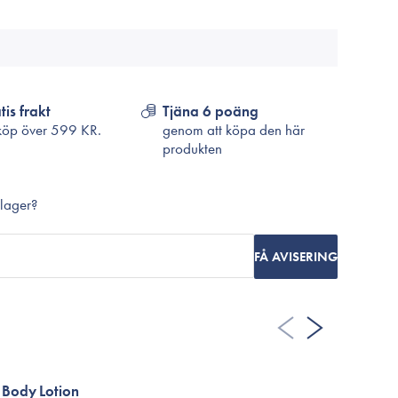
Cosrx
TirTir
Biodance
Medicube
VT Cosmetics
tis frakt
Tjäna 6 poäng
köp över
599 KR.
genom att köpa den här
produkten
 lager?
FÅ AVISERING
 Body Lotion