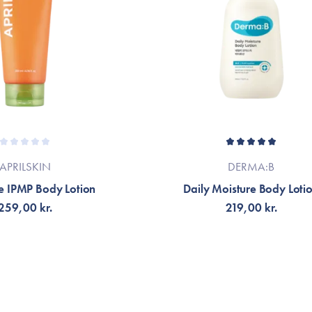
APRILSKIN
DERMA:B
e IPMP Body Lotion
Daily Moisture Body Loti
259,00 kr.
219,00 kr.
G TILL KORGEN
FÅ AVISERING