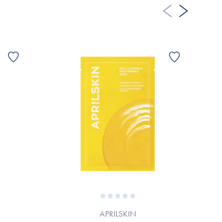
G
APRILSKIN