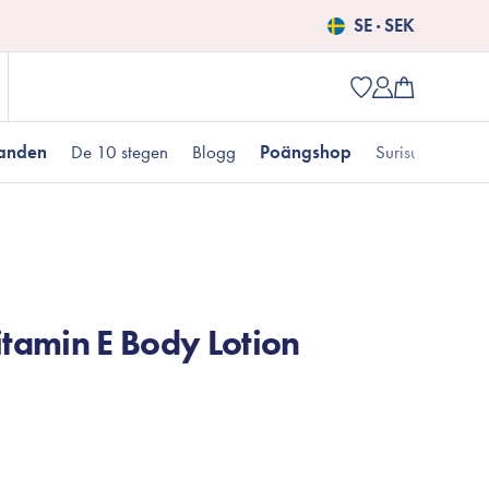
SE · SEK
danden
De 10 stegen
Blogg
Poängshop
Surisuri picks
Populära produkter
 kr
Fet hudtyp
Pigmentering
Presenter till henne
Nyheter
itamin E Body Lotion
Erbjudanden just nu
Fungal acne
Populära brands
Mizon