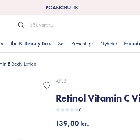
POÄNGBUTIK
en
The K-Beauty Box
Set
Presenttips
Nyheter
Erbju
amin E Body Lotion
Kroppsvård
Shower gel
landad hudtyp
ogen hud
resenter under 350 kr
Torr hudtyp
Tilltäppta porer
Presenter under 800
APLB
Bodyscrub
Retinol Vitamin C V
Bodylotion
Kroppsolja
odnad
resentboxar
0
Uttorkard hud
Presentkort
Handvård
139,00 kr.
Fotvård