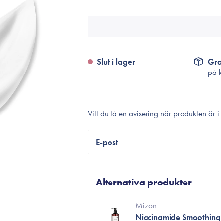
Tillbehör
Sminkborstar
Necessärer
Håraccessoarer
Slut i lager
Gra
Rengöringsverktyg
på 
Reseförpackninger
Vill du få en avisering när produkten är i
E-post
Alternativa produkter
Mizon
Niacinamide Smoothing