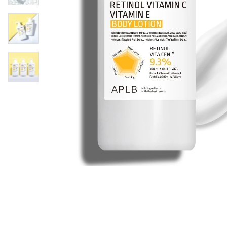
Läppar
Rosacea
Sheet mask
Naglar
Ögonvård
Ansiktskräm
Hår
Solskydd &
Schampo
solkräm
Balsam
Ansiktsmask
Treatment
Finnplåster
Hårstyling
Hårbottenvård