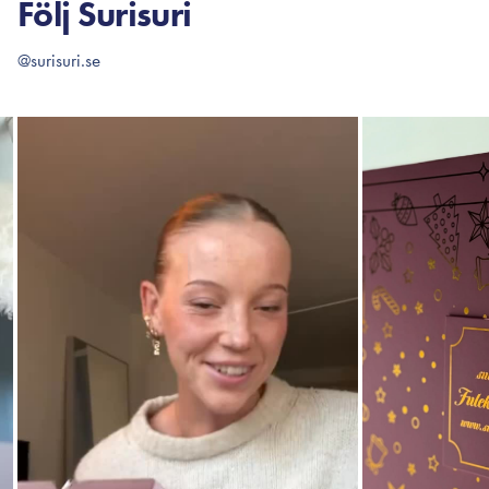
Följ Surisuri
@surisuri.se