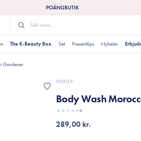
POÄNGBUTIK
en
The K-Beauty Box
Set
Presenttips
Nyheter
Erbju
n Gardener
Kroppsvård
Shower gel
landad hudtyp
ogen hud
resenter under 350 kr
Torr hudtyp
Tilltäppta porer
Presenter under 800
HUXLEY
Bodyscrub
Body Wash Morocc
Bodylotion
Kroppsolja
odnad
resentboxar
0
Uttorkard hud
Presentkort
Handvård
289,00 kr.
Fotvård