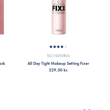
SO NATURAL
ask
All Day Tight Makeup Setting Fixer
C
229,00 kr.
VÄLJ VARIANT