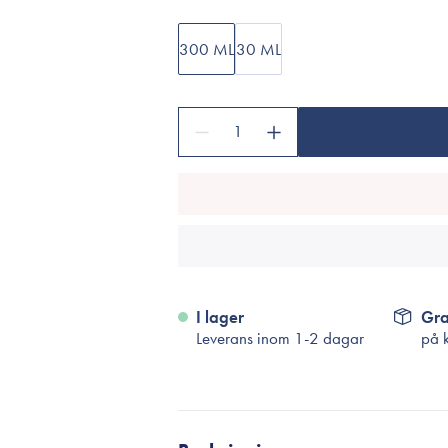
Tillbehör
Sminkborstar
300 ML
30 ML
Necessärer
Håraccessoarer
Rengöringsverktyg
1
Reseförpackninger
I lager
Gra
Leverans inom 1-2 dagar
på 