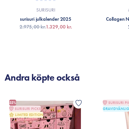
SURISURI
surisuri julkalender 2025
Collagen 
2.975,00 kr.
1.329,00 kr.
FÅ AVISERING
LÄG
Andra köpte också
55%
SURISURI PI
SURISURI PICKS
GRAVIDVÄNLI
LIMITED EDITION