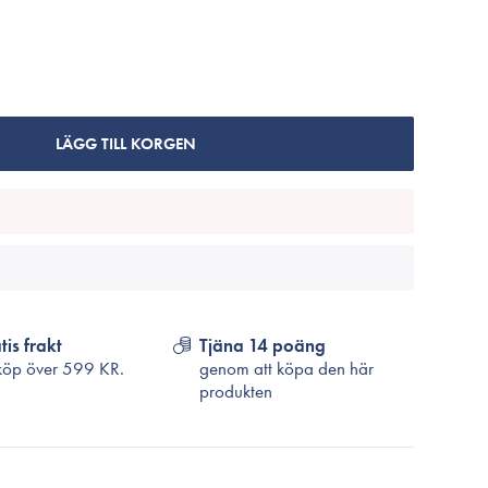
Cosrx
TirTir
Biodance
Medicube
VT Cosmetics
LÄGG TILL KORGEN
tis frakt
Tjäna 14 poäng
köp över
599 KR.
genom att köpa den här
produkten