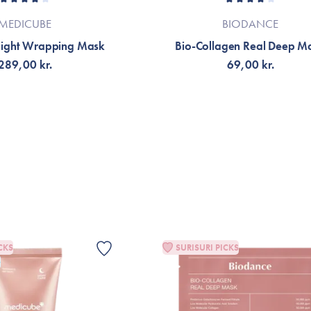
MEDICUBE
BIODANCE
Night Wrapping Mask
Bio-Collagen Real Deep M
289,00 kr.
69,00 kr.
G TILL KORGEN
VÄLJ VARIANT
CKS
SURISURI PICKS
G