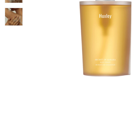
Läppar
Rosacea
Sheet mask
Naglar
Ögonvård
Ansiktskräm
Hår
Solskydd &
Schampo
solkräm
Balsam
Ansiktsmask
Treatment
Finnplåster
Hårstyling
Hårbottenvård