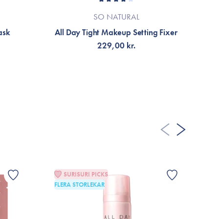
SO NATURAL
ask
All Day Tight Makeup Setting Fixer
C
229,00 kr.
VÄLJ VARIANT
SURISURI PICKS
FLERA STORLEKAR
G