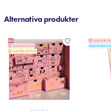
Alternativa produkter
55%
SURISURI PI
SURISURI PICKS
GRAVIDVÄNLI
LIMITED EDITION