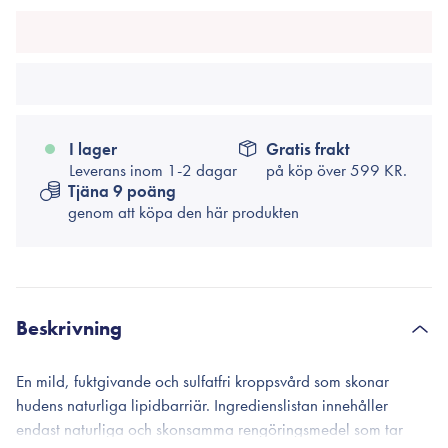
I lager
Gratis frakt
Leverans inom 1-2 dagar
på köp över
599 KR.
Tjäna 9 poäng
genom att köpa den här produkten
Beskrivning
En mild, fuktgivande och sulfatfri kroppsvård som skonar
hudens naturliga lipidbarriär. Ingredienslistan innehåller
endast naturliga och skonsamma rengöringsmedel som tar