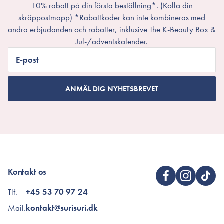
10% rabatt på din första beställning*. (Kolla din
skräppostmapp) *Rabattkoder kan inte kombineras med
andra erbjudanden och rabatter, inklusive The K-Beauty Box &
Jul-/adventskalender.
E-post
ANMÄL DIG NYHETSBREVET
Kontakt os
Tlf.
+45 53 70 97 24
Mail.
kontakt@surisuri.dk