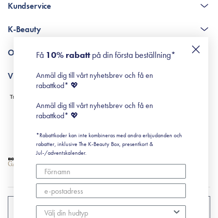
Kundservice
The K-Beauty Box - frågor och svar
K-Beauty
Poängshop - frågor och svar
Returneringer
De 10 stegen
Om Surisuri
Få
10% rabatt
på din första beställning*
Retinol för nybörjare
surisuri miniguide till rosacea
Min historia
Anmäl dig till vårt nyhetsbrev och få en
Villkor
Black Friday
rabattkod* 💖
Leverans & Retur
Köpvillkor
Anmäl dig till vårt nyhetsbrev och få en
Prenumerationsvillkor
rabattkod* 💖
Integritetspolicy
*Rabattkoder kan inte kombineras med andra erbjudanden och
Cookiepolicy
rabatter, inklusive The K-Beauty Box, presentkort &
Jul-/adventskalender.
SVERIGE