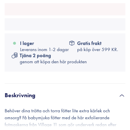
I lager
Gratis frakt
Leverans inom 1-2 dagar
på köp över
599 KR.
Tjäna 2 poäng
genom att köpa den här produkten
Beskrivning
Behöver dina trötta och torra fötter lite extra kärlek och
omsorg? Få babymjuka fötter med de här exfolierande
fotmaskerna från Village 11 som gör underverk redan efter