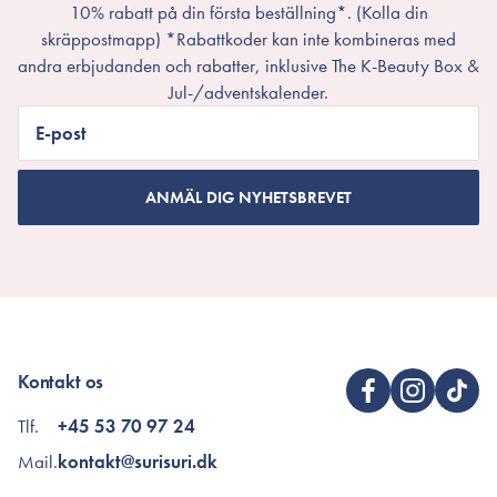
10% rabatt på din första beställning*. (Kolla din
skräppostmapp) *Rabattkoder kan inte kombineras med
andra erbjudanden och rabatter, inklusive The K-Beauty Box &
Jul-/adventskalender.
E-post
ANMÄL DIG NYHETSBREVET
Kontakt os
Tlf.
+45 53 70 97 24
Mail.
kontakt@surisuri.dk