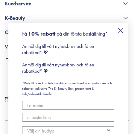
Kundservice
The K-Beauty Box - frågor och svar
K-Beauty
Poängshop - frågor och svar
Returneringer
De 10 stegen
Om Surisuri
Få
10% rabatt
på din första beställning*
Retinol för nybörjare
surisuri miniguide till rosacea
Min historia
Anmäl dig till vårt nyhetsbrev och få en
Villkor
Black Friday
rabattkod* 💖
Leverans & Retur
Köpvillkor
Anmäl dig till vårt nyhetsbrev och få en
Prenumerationsvillkor
rabattkod* 💖
Integritetspolicy
*Rabattkoder kan inte kombineras med andra erbjudanden och
Cookiepolicy
rabatter, inklusive The K-Beauty Box, presentkort &
Jul-/adventskalender.
SVERIGE