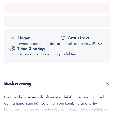
I lager
Gratis frakt
Leverans inom 1-2 dagar
på köp över
599 KR.
Tjäna 3 poäng
genom att köpa den här produkten
Beskrivning
Ge dina händer en väldoftande kärleksfull behandling med
denna handkräm från Laferme, som kombinerar effektiv
handvård med en doftupplevelse som skapar ett ögonblick av