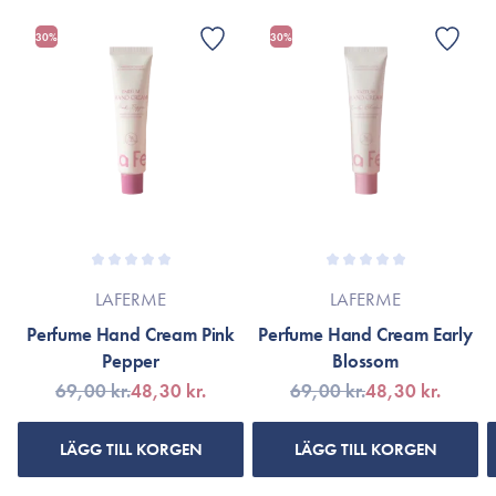
sig.
*innehåller doftämnen från eteriska oljor, inklusive Linalool,
30%
30%
Fri från parabener, silikoner, sulfater, uttorkande alkoholer och
Hexyl Cinnamal och Limonene
mineralolja.
*Ingredienslistan kan eventuellt ha ändrats på grund av
Passar alla hudtyper.
löpande produktförbättringar. Om så är fallet hänvisas till
produktförpackningen eller till varumärkets officiella hemsida.
60 ml.
LAFERME
LAFERME
Perfume Hand Cream Pink
Perfume Hand Cream Early
Pepper
Blossom
69,00 kr.
48,30 kr.
69,00 kr.
48,30 kr.
LÄGG TILL KORGEN
LÄGG TILL KORGEN