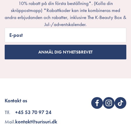
10% rabatt på din första beställning*. (Kolla din
skräppostmapp) *Rabattkoder kan inte kombineras med
andra erbjudanden och rabatter, inklusive The K-Beauty Box &
Jul-/adventskalender.
E-post
ANMÄL DIG NYHETSBREVET
Kontakt os
Tlf.
+45 53 70 97 24
Mail.
kontakt@surisuri.dk