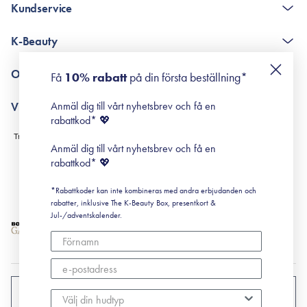
Kundservice
The K-Beauty Box - frågor och svar
K-Beauty
Poängshop - frågor och svar
Returneringer
De 10 stegen
Om Surisuri
Få
10% rabatt
på din första beställning*
Retinol för nybörjare
surisuri miniguide till rosacea
Min historia
Anmäl dig till vårt nyhetsbrev och få en
Villkor
Black Friday
rabattkod* 💖
Leverans & Retur
Köpvillkor
Anmäl dig till vårt nyhetsbrev och få en
Prenumerationsvillkor
rabattkod* 💖
Integritetspolicy
*Rabattkoder kan inte kombineras med andra erbjudanden och
Cookiepolicy
rabatter, inklusive The K-Beauty Box, presentkort &
Jul-/adventskalender.
SVERIGE