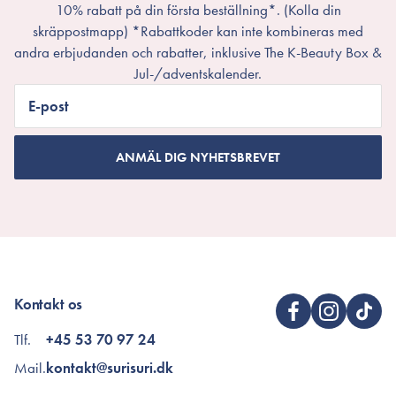
10% rabatt på din första beställning*. (Kolla din
skräppostmapp) *Rabattkoder kan inte kombineras med
andra erbjudanden och rabatter, inklusive The K-Beauty Box &
Jul-/adventskalender.
E-post
ANMÄL DIG NYHETSBREVET
Kontakt os
Tlf.
+45 53 70 97 24
Mail.
kontakt@surisuri.dk