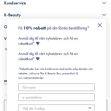
Kundservice
The K-Beauty Box - frågor och svar
K-Beauty
Poängshop - frågor och svar
Returneringer
De 10 stegen
Om Surisuri
Få
10% rabatt
på din första beställning*
Retinol för nybörjare
surisuri miniguide till rosacea
Min historia
Anmäl dig till vårt nyhetsbrev och få en
Villkor
Black Friday
rabattkod* 💖
Leverans & Retur
Köpvillkor
Anmäl dig till vårt nyhetsbrev och få en
Prenumerationsvillkor
rabattkod* 💖
Integritetspolicy
*Rabattkoder kan inte kombineras med andra erbjudanden och
Cookiepolicy
rabatter, inklusive The K-Beauty Box, presentkort &
Jul-/adventskalender.
SVERIGE