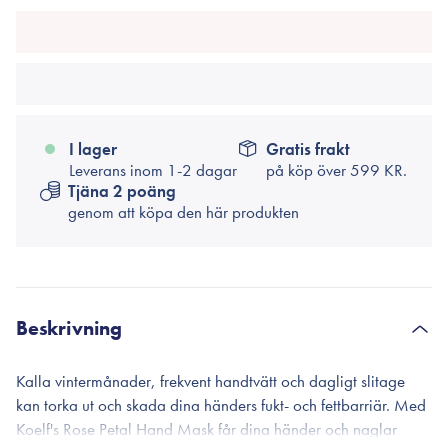
I lager
Gratis frakt
Leverans inom 1-2 dagar
på köp över
599 KR.
Tjäna 2 poäng
genom att köpa den här produkten
Beskrivning
Kalla vintermånader, frekvent handtvätt och dagligt slitage
kan torka ut och skada dina händers fukt- och fettbarriär. Med
Koelf's Rose Petal Hand Mask får dina händer och naglar