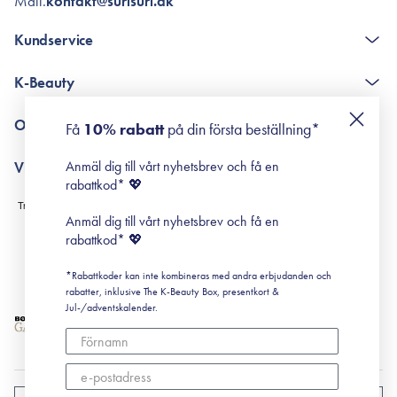
Mail.
kontakt@surisuri.dk
Kundservice
The K-Beauty Box - frågor och svar
K-Beauty
Poängshop - frågor och svar
Returneringer
De 10 stegen
Om Surisuri
Få
10% rabatt
på din första beställning*
Retinol för nybörjare
surisuri miniguide till rosacea
Min historia
Anmäl dig till vårt nyhetsbrev och få en
Villkor
Black Friday
rabattkod* 💖
Leverans & Retur
Köpvillkor
Anmäl dig till vårt nyhetsbrev och få en
Prenumerationsvillkor
rabattkod* 💖
Integritetspolicy
*Rabattkoder kan inte kombineras med andra erbjudanden och
Cookiepolicy
rabatter, inklusive The K-Beauty Box, presentkort &
Jul-/adventskalender.