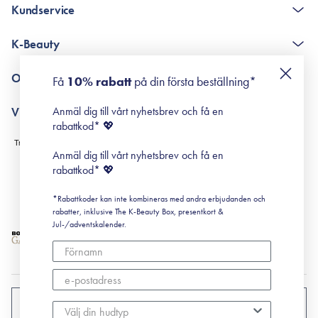
Kundservice
The K-Beauty Box - frågor och svar
K-Beauty
Poängshop - frågor och svar
Returneringer
De 10 stegen
Om Surisuri
Få
10% rabatt
på din första beställning*
Retinol för nybörjare
surisuri miniguide till rosacea
Min historia
Anmäl dig till vårt nyhetsbrev och få en
Villkor
Black Friday
rabattkod* 💖
Leverans & Retur
Köpvillkor
Anmäl dig till vårt nyhetsbrev och få en
Prenumerationsvillkor
rabattkod* 💖
Integritetspolicy
*Rabattkoder kan inte kombineras med andra erbjudanden och
Cookiepolicy
rabatter, inklusive The K-Beauty Box, presentkort &
Jul-/adventskalender.
SVERIGE