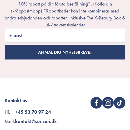
10% rabatt på din första beställning*. (Kolla din
skräppostmapp) *Rabattkoder kan inte kombineras med
andra erbjudanden och rabatter, inklusive The K-Beauty Box &
Jul-/adventskalender.
E-post
ANMÄL DIG NYHETSBREVET
Kontakt os
Tlf.
+45 53 70 97 24
Mail.
kontakt@surisuri.dk