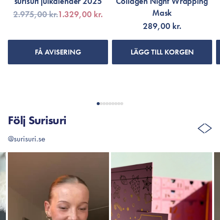
surisuri julkalender 2025
Collagen Night Wrapping
Mask
2.975,00 kr.
1.329,00 kr.
289,00 kr.
FÅ AVISERING
LÄGG TILL KORGEN
Följ Surisuri
@surisuri.se