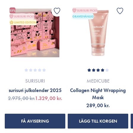
55%
SURISURI PICKS
SURISURI PICKS
GRAVIDVÄNLIG
LIMITED EDITION
SURISURI
MEDICUBE
surisuri julkalender 2025
Collagen Night Wrapping
Mask
2.975,00 kr.
1.329,00 kr.
289,00 kr.
FÅ AVISERING
LÄGG TILL KORGEN