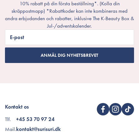
10% rabatt på din första beställning*. (Kolla din
skräppostmapp) *Rabattkoder kan inte kombineras med
andra erbjudanden och rabatter, inklusive The K-Beauty Box &
Jul-/adventskalender.
E-post
ANMÄL DIG NYHETSBREVET
Kontakt os
Tlf.
+45 53 70 97 24
Mail.
kontakt@surisuri.dk