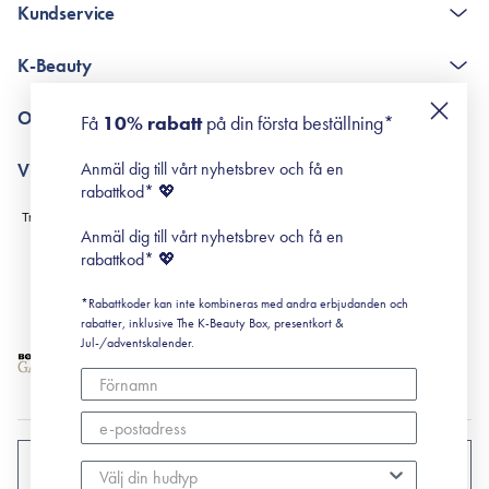
Kundservice
The K-Beauty Box - frågor och svar
K-Beauty
Poängshop - frågor och svar
Returneringer
De 10 stegen
Om Surisuri
Få
10% rabatt
på din första beställning*
Retinol för nybörjare
surisuri miniguide till rosacea
Min historia
Anmäl dig till vårt nyhetsbrev och få en
Villkor
Black Friday
rabattkod* 💖
Leverans & Retur
Köpvillkor
Anmäl dig till vårt nyhetsbrev och få en
Prenumerationsvillkor
rabattkod* 💖
Integritetspolicy
*Rabattkoder kan inte kombineras med andra erbjudanden och
Cookiepolicy
rabatter, inklusive The K-Beauty Box, presentkort &
Jul-/adventskalender.
SVERIGE