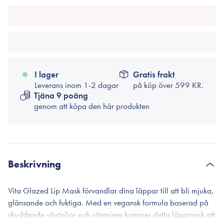
I lager
Gratis frakt
Leverans inom 1-2 dagar
på köp över
599 KR.
Tjäna 9 poäng
genom att köpa den här produkten
Beskrivning
Vita Glazed Lip Mask förvandlar dina läppar till att bli mjuka,
glänsande och fuktiga. Med en vegansk formula baserad på
skyddande växtoljor och vitaminer kommer detta läppmask att