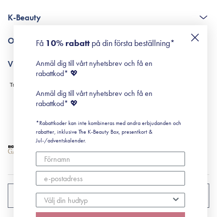
The K-Beauty Box - frågor och svar
K-Beauty
Poängshop - frågor och svar
Returneringer
De 10 stegen
Om Surisuri
Få
10% rabatt
på din första beställning*
Retinol för nybörjare
surisuri miniguide till rosacea
Min historia
Anmäl dig till vårt nyhetsbrev och få en
Villkor
Black Friday
rabattkod* 💖
Leverans & Retur
Köpvillkor
Anmäl dig till vårt nyhetsbrev och få en
Prenumerationsvillkor
rabattkod* 💖
Integritetspolicy
*Rabattkoder kan inte kombineras med andra erbjudanden och
Cookiepolicy
rabatter, inklusive The K-Beauty Box, presentkort &
Jul-/adventskalender.
SVERIGE