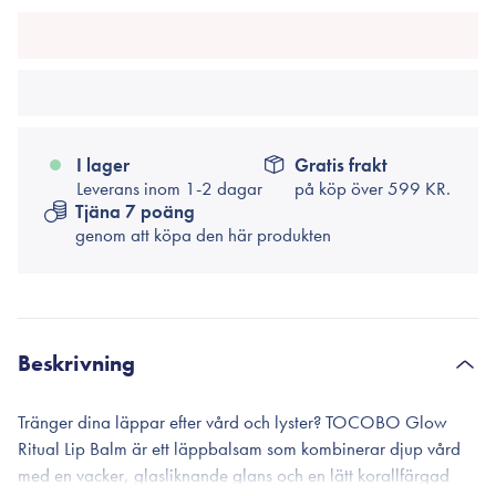
I lager
Gratis frakt
Leverans inom 1-2 dagar
på köp över
599 KR.
Tjäna 7 poäng
genom att köpa den här produkten
Beskrivning
Tränger dina läppar efter vård och lyster? TOCOBO Glow
Ritual Lip Balm är ett läppbalsam som kombinerar djup vård
med en vacker, glasliknande glans och en lätt korallfärgad