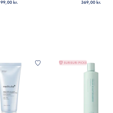
99,00 kr.
369,00 kr.
Å AVISERING
LÄGG TILL KORGEN
VIS
SURISURI PICKS