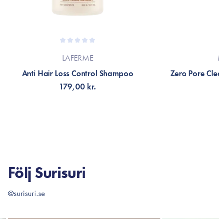
LAFERME
Anti Hair Loss Control Shampoo
Zero Pore Cle
179,00 kr.
LÄGG TILL KORGEN
LÄG
Följ Surisuri
@surisuri.se