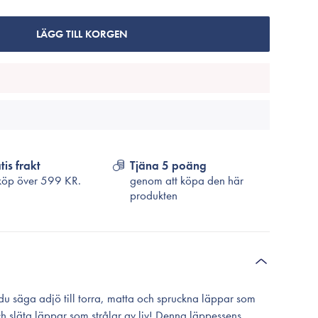
Cosrx
TirTir
LÄGG TILL KORGEN
Biodance
Medicube
VT Cosmetics
tis frakt
Tjäna 5 poäng
köp över
599 KR.
genom att köpa den här
produkten
u säga adjö till torra, matta och spruckna läppar som
ch släta läppar som strålar av liv! Denna läppessens