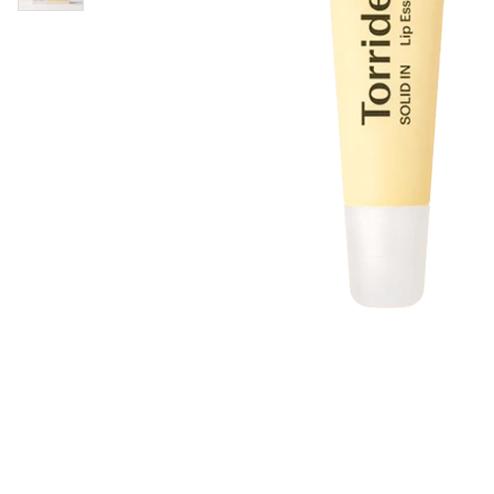
Läppar
Rosacea
Sheet mask
Naglar
Ögonvård
Ansiktskräm
Hår
Solskydd &
Schampo
solkräm
Balsam
Ansiktsmask
Treatment
Finnplåster
Hårstyling
Hårbottenvård