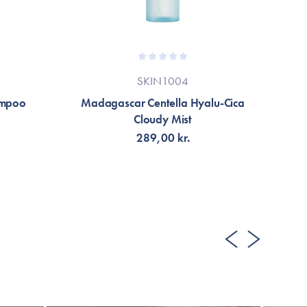
SKIN1004
ampoo
Madagascar Centella Hyalu-Cica
Ca
Cloudy Mist
289,00 kr.
LÄGG TILL KORGEN