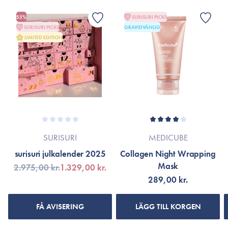
3 gram.
Extract, Calendula Officinalis Flower Extract, Anemarrhena
55%
SURISURI PICKS
Asphodelodes Root Extract
SURISURI PICKS
GRAVIDVÄNLIG
LIMITED EDITION
*Ingredienslistan kan eventuellt ha ändrats på grund av
löpande produktförbättringar. Om så är fallet hänvisas till
produktförpackningen eller till varumärkets officiella hemsida.
SURISURI
MEDICUBE
surisuri julkalender 2025
Collagen Night Wrapping
Mask
2.975,00 kr.
1.329,00 kr.
289,00 kr.
FÅ AVISERING
LÄGG TILL KORGEN