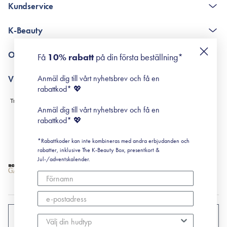
Kundservice
The K-Beauty Box - frågor och svar
K-Beauty
Poängshop - frågor och svar
Returneringer
De 10 stegen
Om Surisuri
Få
10% rabatt
på din första beställning*
Retinol för nybörjare
surisuri miniguide till rosacea
Min historia
Anmäl dig till vårt nyhetsbrev och få en
Villkor
Black Friday
rabattkod* 💖
Leverans & Retur
Köpvillkor
Anmäl dig till vårt nyhetsbrev och få en
Prenumerationsvillkor
rabattkod* 💖
Integritetspolicy
*Rabattkoder kan inte kombineras med andra erbjudanden och
Cookiepolicy
rabatter, inklusive The K-Beauty Box, presentkort &
Jul-/adventskalender.
SVERIGE