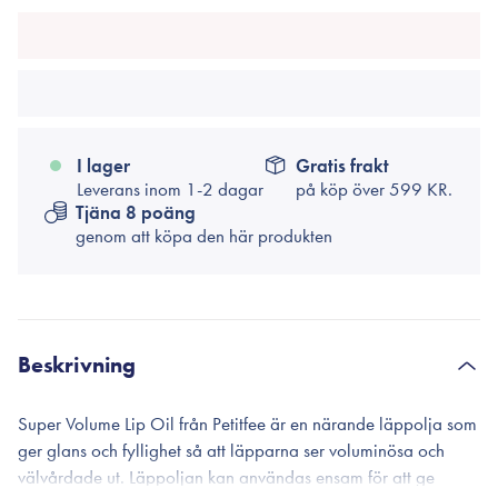
I lager
Gratis frakt
Leverans inom 1-2 dagar
på köp över
599 KR.
Tjäna 8 poäng
genom att köpa den här produkten
Beskrivning
Super Volume Lip Oil från Petitfee är en närande läppolja som
ger glans och fyllighet så att läpparna ser voluminösa och
välvårdade ut. Läppoljan kan användas ensam för att ge