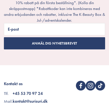
10% rabatt på din första beställning*. (Kolla din
skräppostmapp) *Rabattkoder kan inte kombineras med
andra erbjudanden och rabatter, inklusive The K-Beauty Box &
Jul-/adventskalender.
E-post
ANMÄL DIG NYHETSBREVET
Kontakt os
Tlf.
+45 53 70 97 24
Mail.
kontakt@surisuri.dk