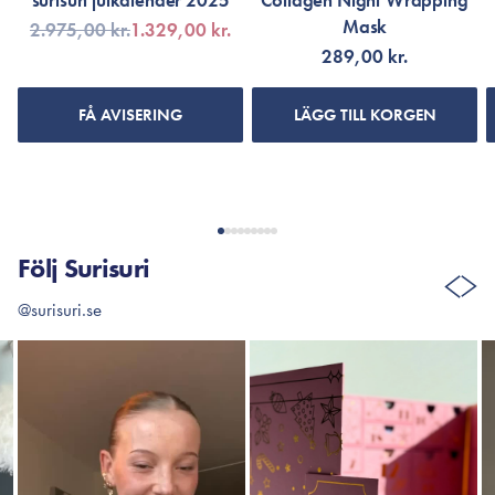
surisuri julkalender 2025
Collagen Night Wrapping
Mask
2.975,00 kr.
1.329,00 kr.
289,00 kr.
FÅ AVISERING
LÄGG TILL KORGEN
Följ Surisuri
@surisuri.se