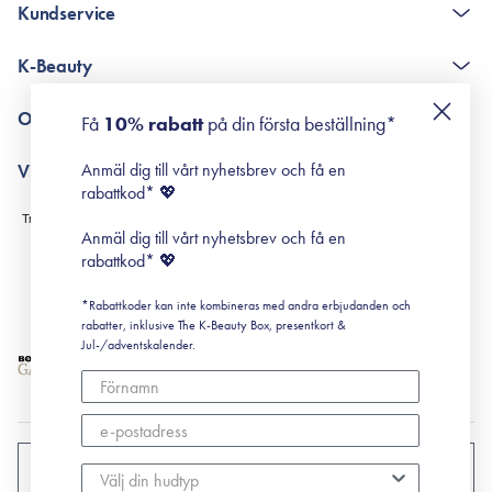
Kundservice
The K-Beauty Box - frågor och svar
K-Beauty
Poängshop - frågor och svar
Returneringer
De 10 stegen
Om Surisuri
Få
10% rabatt
på din första beställning*
Retinol för nybörjare
surisuri miniguide till rosacea
Min historia
Anmäl dig till vårt nyhetsbrev och få en
Villkor
Black Friday
rabattkod* 💖
Leverans & Retur
Köpvillkor
Anmäl dig till vårt nyhetsbrev och få en
Prenumerationsvillkor
rabattkod* 💖
Integritetspolicy
*Rabattkoder kan inte kombineras med andra erbjudanden och
Cookiepolicy
rabatter, inklusive The K-Beauty Box, presentkort &
Jul-/adventskalender.
SVERIGE