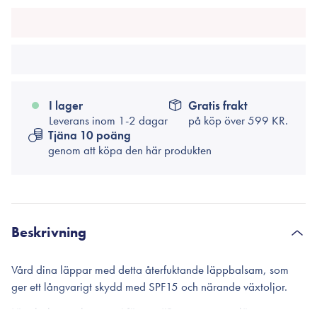
I lager
Gratis frakt
Leverans inom 1-2 dagar
på köp över
599 KR.
Tjäna 10 poäng
genom att köpa den här produkten
Beskrivning
Vård dina läppar med detta återfuktande läppbalsam, som
ger ett långvarigt skydd med SPF15 och närande växtoljor.
Läppbalsamet kommer i färgen #Berry, som ger läpparna en