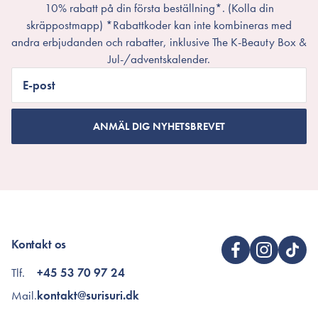
10% rabatt på din första beställning*. (Kolla din
skräppostmapp) *Rabattkoder kan inte kombineras med
andra erbjudanden och rabatter, inklusive The K-Beauty Box &
Jul-/adventskalender.
E-post
ANMÄL DIG NYHETSBREVET
Kontakt os
Tlf.
+45 53 70 97 24
Mail.
kontakt@surisuri.dk