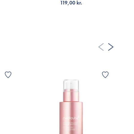
119,00 kr.
FÅ AVISERING
G