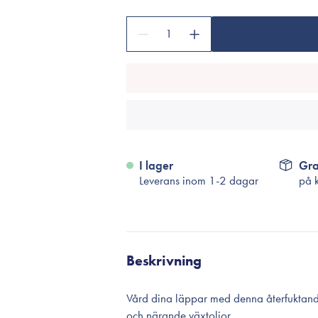
Tillbehör
Sminkborstar
1
Necessärer
Håraccessoarer
Rengöringsverktyg
Reseförpackninger
I lager
Gra
Leverans inom 1-2 dagar
på 
Beskrivning
Vård dina läppar med denna återfuktan
och närande växtoljor.