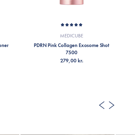
MEDICUBE
oner
PDRN Pink Collagen Exosome Shot
P
7500
279,00 kr.
LÄGG TILL KORGEN