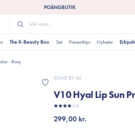
POÄNGBUTIK
en
The K-Beauty Box
Set
Presenttips
Nyheter
Erbju
ctor - Rosy
Kroppsvård
Shower gel
landad hudtyp
ogen hud
resenter under 350 kr
Torr hudtyp
Tilltäppta porer
Presenter under 800
SOME BY MI
Bodyscrub
V10 Hyal Lip Sun Pr
Bodylotion
Kroppsolja
odnad
resentboxar
1
Uttorkard hud
Presentkort
Handvård
299,00 kr.
Fotvård