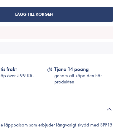
Cosrx
TirTir
LÄGG TILL KORGEN
Biodance
Medicube
VT Cosmetics
tis frakt
Tjäna 14 poäng
köp över
599 KR.
genom att köpa den här
produkten
de läppbalsam som erbjuder långvarigt skydd med SPF15