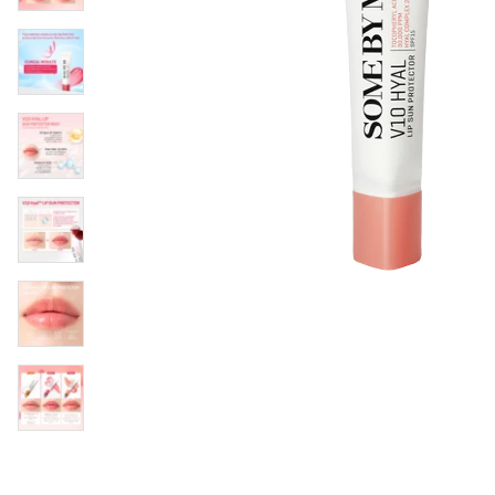
Läppar
Rosacea
Sheet mask
Naglar
Ögonvård
Ansiktskräm
Hår
Solskydd &
Schampo
solkräm
Balsam
Ansiktsmask
Treatment
Finnplåster
Hårstyling
Hårbottenvård