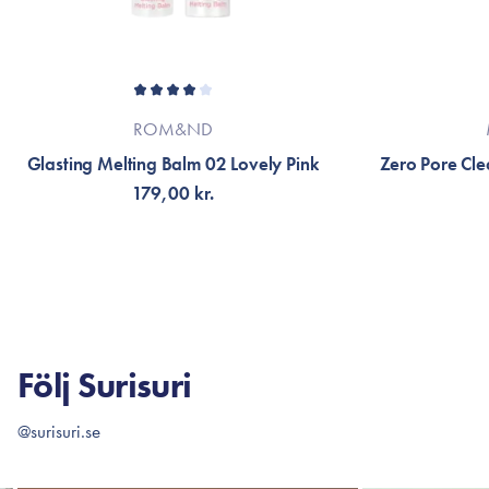
ROM&ND
Glasting Melting Balm 02 Lovely Pink
Zero Pore Cle
179,00 kr.
FÅ AVISERING
LÄG
Följ Surisuri
@surisuri.se