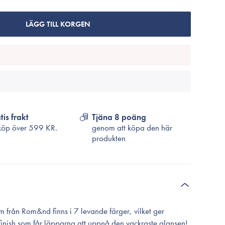
Cosrx
TirTir
LÄGG TILL KORGEN
Biodance
Medicube
VT Cosmetics
tis frakt
Tjäna 8 poäng
köp över
599 KR.
genom att köpa den här
produkten
 från Rom&nd finns i 7 levande färger, vilket ger
finish som får läpparna att uppnå den vackraste glansen!