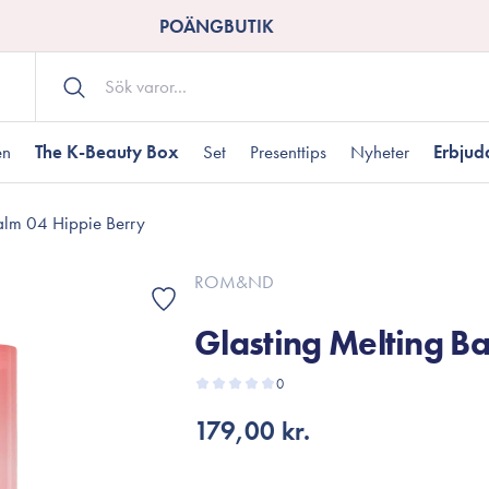
POÄNGBUTIK
en
The K-Beauty Box
Set
Presenttips
Nyheter
Erbju
alm 04 Hippie Berry
Kroppsvård
Shower gel
landad hudtyp
ogen hud
resenter under 350 kr
Torr hudtyp
Tilltäppta porer
Presenter under 800
ROM&ND
Bodyscrub
Glasting Melting B
Bodylotion
Kroppsolja
odnad
resentboxar
0
Uttorkard hud
Presentkort
Handvård
179,00 kr.
Fotvård