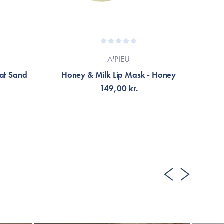
A'PIEU
at Sand
Honey & Milk Lip Mask - Honey
Be
149,00 kr.
LÄGG TILL KORGEN