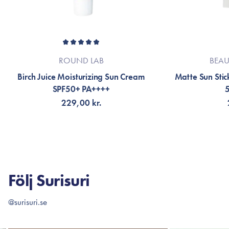
ROUND LAB
BEAU
Birch Juice Moisturizing Sun Cream
Matte Sun Sti
SPF50+ PA++++
229,00 kr.
LÄGG TILL KORGEN
LÄG
Följ Surisuri
@surisuri.se