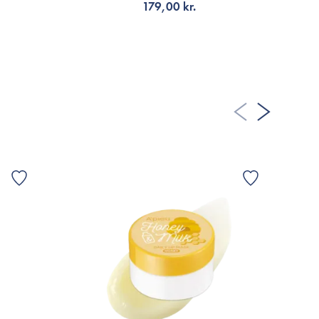
179,00 kr.
LÄGG TILL KORGEN
3