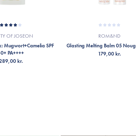
TY OF JOSEON
ROM&ND
ck: Mugwort+Camelia SPF
Glasting Melting Balm 05 Noug
50+ PA++++
179,00 kr.
289,00 kr.
G TILL KORGEN
LÄGG TILL KORGEN