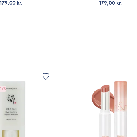
179,00 kr.
179,00 kr.
Å AVISERING
FÅ AVISERING
CKS
G