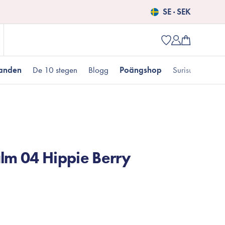
SE · SEK
danden
De 10 stegen
Blogg
Poängshop
Surisuri picks
Populära produkter
 kr
Fet hudtyp
Pigmentering
Presenter till henne
Nyheter
alm 04 Hippie Berry
Erbjudanden just nu
Fungal acne
Populära brands
Mizon