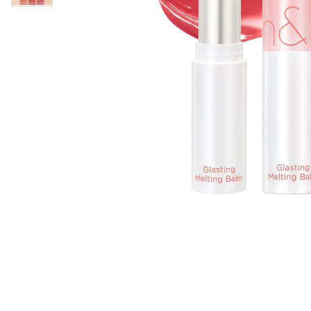
Läppar
Rosacea
Sheet mask
Naglar
Ögonvård
Ansiktskräm
Hår
Solskydd &
Schampo
solkräm
Balsam
Ansiktsmask
Treatment
Finnplåster
Hårstyling
Hårbottenvård