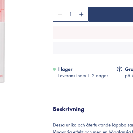
Tillbehör
Sminkborstar
1
Necessärer
Håraccessoarer
Rengöringsverktyg
Reseförpackninger
I lager
Gra
Leverans inom 1-2 dagar
på 
Beskrivning
Dessa unika och återfuktande läppbalsam
långvarig effekt och med en högglansig 