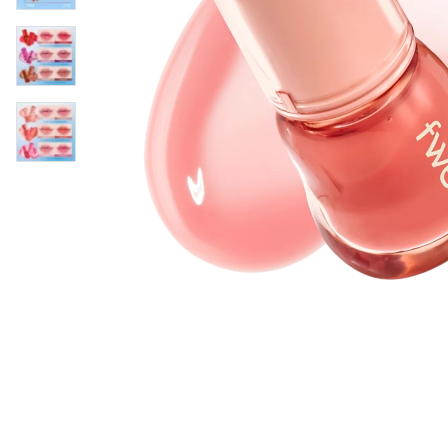
Läppar
Rosacea
Sheet mask
Naglar
Ögonvård
Ansiktskräm
Hår
Solskydd &
Schampo
solkräm
Balsam
Ansiktsmask
Treatment
Finnplåster
Hårstyling
Hårbottenvård