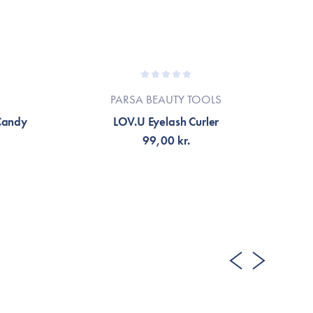
PARSA BEAUTY TOOLS
Candy
LOV.U Eyelash Curler
3D
99,00 kr.
LÄGG TILL KORGEN