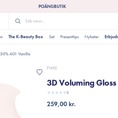
POÄNGBUTIK
en
The K-Beauty Box
Set
Presenttips
Nyheter
Erbju
 30% A01 Vanilla
Kroppsvård
Shower gel
landad hudtyp
ogen hud
resenter under 350 kr
Torr hudtyp
Tilltäppta porer
Presenter under 800
FWEE
Bodyscrub
3D Voluming Gloss
Bodylotion
Kroppsolja
odnad
resentboxar
0
Uttorkard hud
Presentkort
Handvård
259,00 kr.
Fotvård