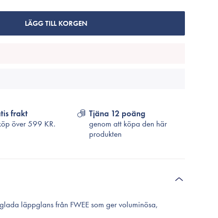
Cosrx
TirTir
LÄGG TILL KORGEN
Biodance
Medicube
VT Cosmetics
tis frakt
Tjäna 12 poäng
köp över
599 KR.
genom att köpa den här
produkten
gglada läppglans från FWEE som ger voluminösa,