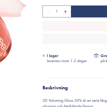
Tillbehör
Sminkborstar
1
Necessärer
Håraccessoarer
Rengöringsverktyg
Reseförpackninger
I lager
Gra
Leverans inom 1-2 dagar
på 
Beskrivning
3D Voluming Gloss 30% är en serie fär
glossiga och återfuktade läppar.