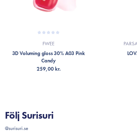
FWEE
PARS
3D Voluming gloss 30% A03 Pink
LOV.
Candy
259,00 kr.
LÄGG TILL KORGEN
LÄG
Följ Surisuri
@surisuri.se