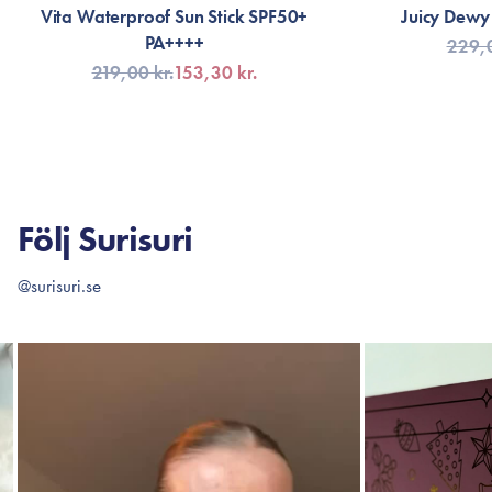
Vita Waterproof Sun Stick SPF50+
Juicy Dewy
PA++++
229,0
219,00 kr.
153,30 kr.
FÅ AVISERING
LÄG
Följ Surisuri
@surisuri.se