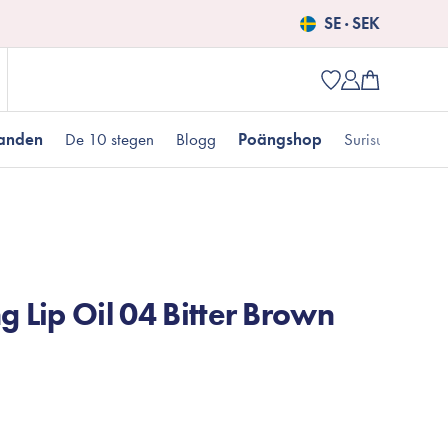
SE · SEK
danden
De 10 stegen
Blogg
Poängshop
Surisuri picks
Populära produkter
 kr
Fet hudtyp
Pigmentering
Presenter till henne
Nyheter
g Lip Oil 04 Bitter Brown
Erbjudanden just nu
Fungal acne
Populära brands
Mizon