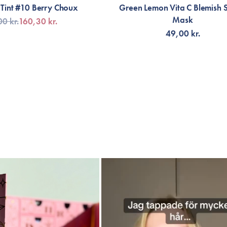
 Tint #10 Berry Choux
Green Lemon Vita C Blemish 
Mask
0 kr.
160,30 kr.
49,00 kr.
G TILL KORGEN
LÄGG TILL KORGEN