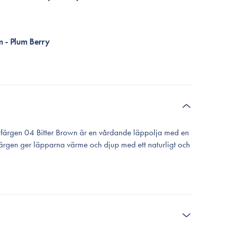
 - Plum Berry
färgen 04 Bitter Brown är en vårdande läppolja med en
Färgen ger läpparna värme och djup med ett naturligt och
na och lämnar en klar, glasliknande glans utan att kännas
ylande känsla som ger läpparna ett diskret fylligare
et är läppar som framstår mer definierade och välvårdade.
e Essence Oil Complex med antioxidantrika bär samt