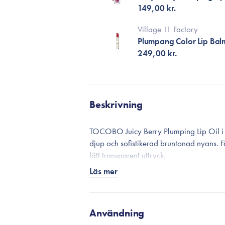
149,00 kr.
Village 11 Factory
Plumpang Color Lip Balm
249,00 kr.
Beskrivning
TOCOBO Juicy Berry Plumping Lip Oil i 
djup och sofistikerad bruntonad nyans. 
lätt transparent uttryck.
Läs mer
Den lätta oljan glider mjukt över läppar
klibbig. Vid applicering känns en mild, k
utseende på ett behagligt sätt. Resultat
Användning
Formulan är berikad med TOCOBOs Shin