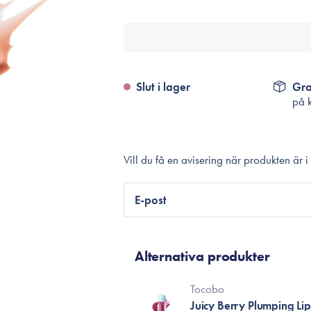
Tillbehör
Sminkborstar
Necessärer
Håraccessoarer
Slut i lager
Gra
Rengöringsverktyg
på 
Reseförpackninger
Vill du få en avisering när produkten är i
E-post
Alternativa produkter
Tocobo
Juicy Berry Plumping Lip