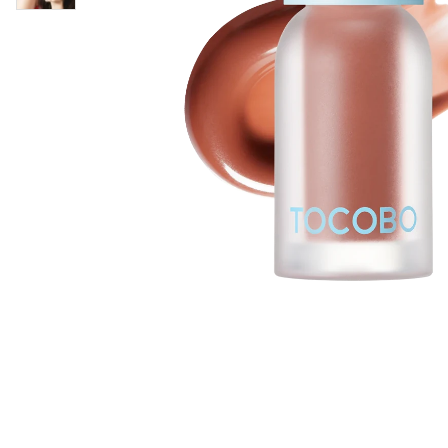
Läppar
Rosacea
Sheet mask
Naglar
Ögonvård
Ansiktskräm
Hår
Solskydd &
Schampo
solkräm
Balsam
Ansiktsmask
Treatment
Finnplåster
Hårstyling
Hårbottenvård