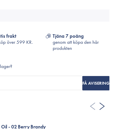
Cosrx
TirTir
Biodance
Medicube
VT Cosmetics
tis frakt
Tjäna 7 poäng
köp över
599 KR.
genom att köpa den här
produkten
 lager?
FÅ AVISERING
 Oil - 02 Berry Brandy