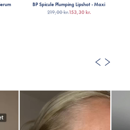
Serum
BP Spicule Plumping Lipshot - Maxi
B
219,00 kr.
153,30 kr.
LÄGG TILL KORGEN