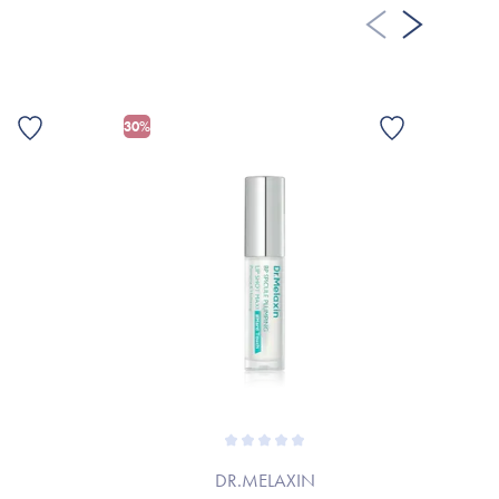
30%
G
DR.MELAXIN