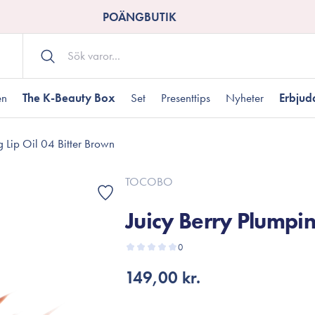
POÄNGBUTIK
en
The K-Beauty Box
Set
Presenttips
Nyheter
Erbju
g Lip Oil 04 Bitter Brown
Kroppsvård
Shower gel
landad hudtyp
ogen hud
resenter under 350 kr
Torr hudtyp
Tilltäppta porer
Presenter under 800
TOCOBO
Bodyscrub
Juicy Berry Plumpin
Bodylotion
Kroppsolja
odnad
resentboxar
0
Uttorkard hud
Presentkort
Handvård
149,00 kr.
Fotvård