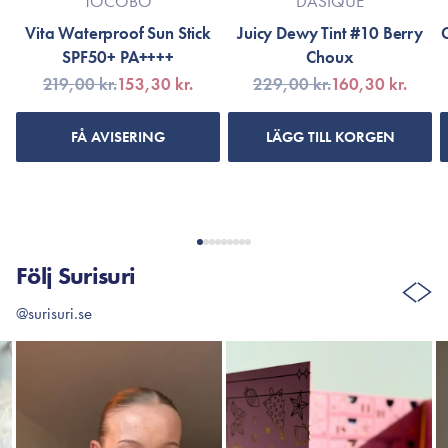
TOCOBO
DASIQUE
Vita Waterproof Sun Stick
Juicy Dewy Tint #10 Berry
SPF50+ PA++++
Choux
219,00 kr.
153,30 kr.
229,00 kr.
160,30 kr.
FÅ AVISERING
LÄGG TILL KORGEN
Följ Surisuri
@surisuri.se