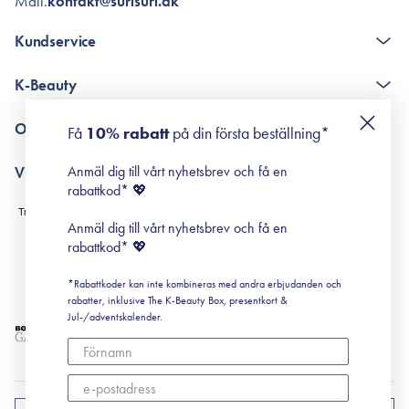
Mail.
kontakt@surisuri.dk
Kundservice
The K-Beauty Box - frågor och svar
K-Beauty
Poängshop - frågor och svar
Returneringer
De 10 stegen
Om Surisuri
Få
10% rabatt
på din första beställning*
Retinol för nybörjare
surisuri miniguide till rosacea
Min historia
Anmäl dig till vårt nyhetsbrev och få en
Villkor
Black Friday
rabattkod* 💖
Leverans & Retur
Köpvillkor
Anmäl dig till vårt nyhetsbrev och få en
Prenumerationsvillkor
rabattkod* 💖
Integritetspolicy
*Rabattkoder kan inte kombineras med andra erbjudanden och
Cookiepolicy
rabatter, inklusive The K-Beauty Box, presentkort &
Jul-/adventskalender.