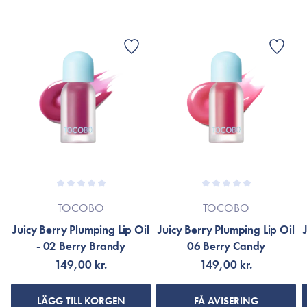
Benzoate, Brilliant Blue FCF, Lithol Rubine BCA, Oenothera
Biennis (Evening Primrose) Oil, Olea Europaea (Olive) Fruit
Oil, Prunus Amygdalus Dulcis (Sweet Almond) Oil, Prunus
Armeniaca (Apricot) Kernel Oil, Simmondsia Chinensis
(Jojoba) Seed Oil, Argania Spinosa Kernel Oil,
Butyrospermum Parkii (Shea) Butter, Camellia Japonica Seed
Oil, Mangifera Indica (Mango) Fruit Extract, Rosa Canina
Fruit Extract, Linalool, Water, Butylene Glycol, Prunus
Serotina (Wild Cherry) Fruit Extract, Vaccinium Angustifolium
(Blueberry) Fruit Extract
*Ingredienslistan kan eventuellt ha ändrats på grund av
löpande produktförbättringar. Om så är fallet hänvisas till
TOCOBO
TOCOBO
produktförpackningen eller till varumärkets officiella hemsida.
Juicy Berry Plumping Lip Oil
Juicy Berry Plumping Lip Oil
- 02 Berry Brandy
06 Berry Candy
149,00 kr.
149,00 kr.
LÄGG TILL KORGEN
FÅ AVISERING