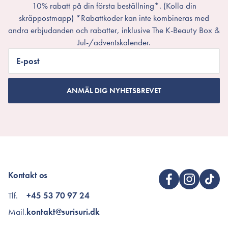
10% rabatt på din första beställning*. (Kolla din
skräppostmapp) *Rabattkoder kan inte kombineras med
andra erbjudanden och rabatter, inklusive The K-Beauty Box &
Jul-/adventskalender.
E-post
ANMÄL DIG NYHETSBREVET
Kontakt os
Tlf.
+45 53 70 97 24
Mail.
kontakt@surisuri.dk