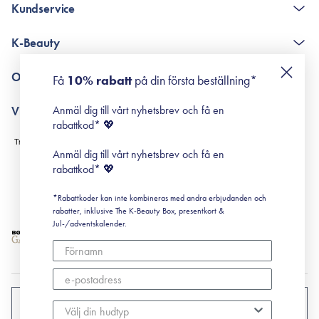
Kundservice
The K-Beauty Box - frågor och svar
K-Beauty
Poängshop - frågor och svar
Returneringer
De 10 stegen
Om Surisuri
Få
10% rabatt
på din första beställning*
Retinol för nybörjare
surisuri miniguide till rosacea
Min historia
Anmäl dig till vårt nyhetsbrev och få en
Villkor
Black Friday
rabattkod* 💖
Leverans & Retur
Köpvillkor
Anmäl dig till vårt nyhetsbrev och få en
Prenumerationsvillkor
rabattkod* 💖
Integritetspolicy
*Rabattkoder kan inte kombineras med andra erbjudanden och
Cookiepolicy
rabatter, inklusive The K-Beauty Box, presentkort &
Jul-/adventskalender.
SVERIGE