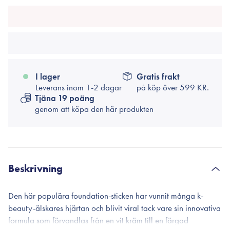
I lager
Gratis frakt
Leverans inom 1-2 dagar
på köp över
599 KR.
Tjäna 19 poäng
genom att köpa den här produkten
Beskrivning
Den här populära foundation-sticken har vunnit många k-
beauty-älskares hjärtan och blivit viral tack vare sin innovativa
formula som förvandlas från en vit kräm till en färgad