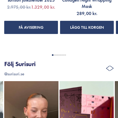
surisuri julkalender 2025
Collagen Night Wrapping
Mask
2.975,00 kr.
1.329,00 kr.
289,00 kr.
FÅ AVISERING
LÄGG TILL KORGEN
Följ Surisuri
@surisuri.se