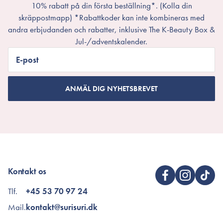
10% rabatt på din första beställning*. (Kolla din
skräppostmapp) *Rabattkoder kan inte kombineras med
andra erbjudanden och rabatter, inklusive The K-Beauty Box &
Jul-/adventskalender.
E-post
ANMÄL DIG NYHETSBREVET
Kontakt os
Tlf.
+45 53 70 97 24
Mail.
kontakt@surisuri.dk