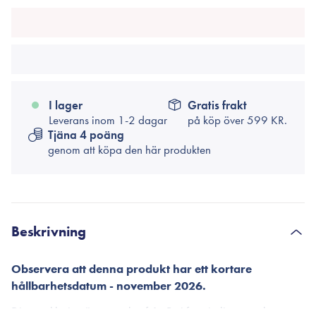
I lager
Gratis frakt
Leverans inom 1-2 dagar
på köp över
599 KR.
Tjäna 4 poäng
genom att köpa den här produkten
Beskrivning
Observera att denna produkt har ett kortare
hållbarhetsdatum - november 2026.
Disse exklusiva ögonmasker från Petitfee vitaliserar och ger