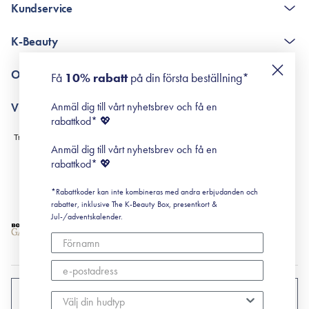
Kundservice
The K-Beauty Box - frågor och svar
K-Beauty
Poängshop - frågor och svar
Returneringer
De 10 stegen
Om Surisuri
Få
10% rabatt
på din första beställning*
Retinol för nybörjare
surisuri miniguide till rosacea
Min historia
Anmäl dig till vårt nyhetsbrev och få en
Villkor
Black Friday
rabattkod* 💖
Leverans & Retur
Köpvillkor
Anmäl dig till vårt nyhetsbrev och få en
Prenumerationsvillkor
rabattkod* 💖
Integritetspolicy
*Rabattkoder kan inte kombineras med andra erbjudanden och
Cookiepolicy
rabatter, inklusive The K-Beauty Box, presentkort &
Jul-/adventskalender.
SVERIGE