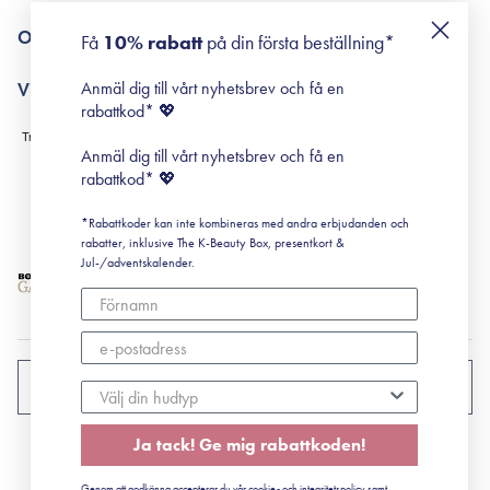
Returneringer
De 10 stegen
Om Surisuri
Få
10% rabatt
på din första beställning*
Retinol för nybörjare
surisuri miniguide till rosacea
Min historia
Anmäl dig till vårt nyhetsbrev och få en
Villkor
Black Friday
rabattkod* 💖
Leverans & Retur
Köpvillkor
Anmäl dig till vårt nyhetsbrev och få en
Prenumerationsvillkor
rabattkod* 💖
Integritetspolicy
*Rabattkoder kan inte kombineras med andra erbjudanden och
Cookiepolicy
rabatter, inklusive The K-Beauty Box, presentkort &
Jul-/adventskalender.
SVERIGE
Ja tack! Ge mig rabattkoden!
CVR: 41492252
Genom att godkänna accepterar du vår cookie- och integritetspolicy samt