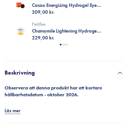
Cacao Energizing Hydrogel Eye
Mask
209,00 kr.
Petitfee
Chamomile Lightening Hydrogel
Eye Mask
229,00 kr.
Beskrivning
Observera att denna produkt har ett kortare
hållbarhetsdatum - oktober 2026.
En intensivt fuktgivande, lugnande och svalkande
Läs mer
ögonzonmask som består av hydrogel för att effektivt
absorberas i huden. Masken arbetar djupt för att minska
mörka ringar, påsar under ögonen och förbättrar utstrålningen